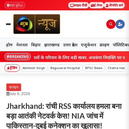
शहर चुनें
लाइव टीवी
ई-पेपर
रिपोर्टर बनें
होम
नेशनल
बिहार
झारखण्ड
उत्तर प्रदेश
एजुकेशन
क्राइम
पॉलिटिक
BREAKING
 नौकरी वालों के परिवार के लिए बड़ी खबर, अनुकंपा नियुक्ति पर कोर्ट का नया
ट्रेंडिंग
Akhilesh Singh
Begusarai Hospital
BPSC News
Chatra news
क्राइम
July 6, 2026
Jharkhand: रांची RSS कार्यालय हमला बना
बड़ा आतंकी नेटवर्क केस! NIA जांच में
पाकिस्तान-दुबई कनेक्शन का खुलासा!