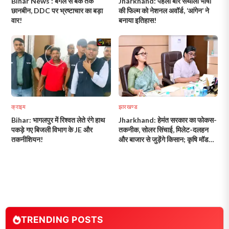
Bihar News : बंगले से बैंक तक
Jharkhand: पहली बार संथाली भाषा
छानबीन, DDC पर भ्रष्टाचार का बड़ा
की फिल्म को नेशनल अवॉर्ड, ‘आंगेन’ ने
वार!
बनाया इतिहास!
क्राइम
झारखण्ड
Bihar: भागलपुर में रिश्वत लेते रंगे हाथ
Jharkhand: हेमंत सरकार का फोकस-
पकड़े गए बिजली विभाग के JE और
तकनीक, सोलर सिंचाई, मिलेट-दलहन
तकनीशियन!
और बाजार से जुड़ेंगे किसान; कृषि मॉडल
गांव भी होंगे तैयार!
TRENDING POSTS