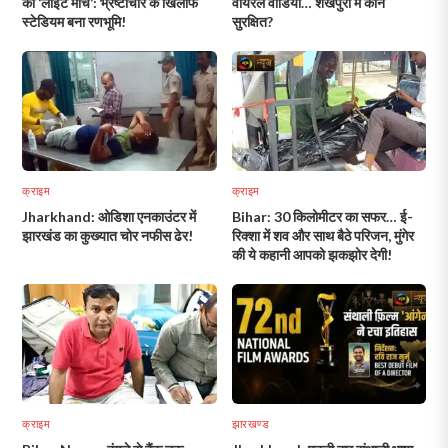
का ‘लाइट मार्च’: भ्रष्टाचार के खिलाफ
वायरल वीडियो… शेखपुरा में कौन
स्टेडियम बना रणभूमि!
सुरक्षित?
क्राइम
क्राइम
Jharkhand: ओडिशा एनकाउंटर में
Bihar: 30 किलोमीटर का सफर… ई-
झारखंड का कुख्यात चोर नफीस ढेर!
रिक्शा में शव और साथ बैठे परिजन, मुंगेर
की ये कहानी आपको झकझोर देगी!
क्राइम
झारखण्ड