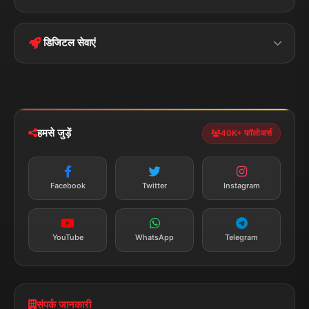
Terms &
Disclaimer
बिहार
क्राइम
Conditions
डिजिटल सेवाएं
पॉलिटिकल
Privacy Policy
झारखण्ड
मोबाइल ऐप
iOS & Android
नेशनल
स्पोर्ट्स
डाउनलोड करें
हमसे जुड़ें
40K+ फॉलोअर्स
न्यूज़ अलर्ट
तत्काल अपडेट
Facebook
Twitter
Instagram
सब्सक्राइब करें
YouTube
WhatsApp
Telegram
संपर्क जानकारी