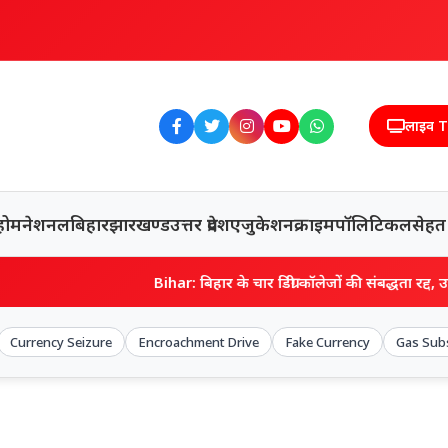
लाइव 
होम
नेशनल
बिहार
झारखण्ड
उत्तर प्रदेश
एजुकेशन
क्राइम
पॉलिटिकल
सेहत
Bihar: बिहार के चार डिग्री कॉलेजों की संबद्धता रद्द, उच्च शिक्षा विभाग की क
Currency Seizure
Encroachment Drive
Fake Currency
Gas Sub