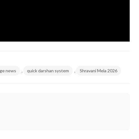
,
,
age news
quick darshan system
Shravani Mela 2026