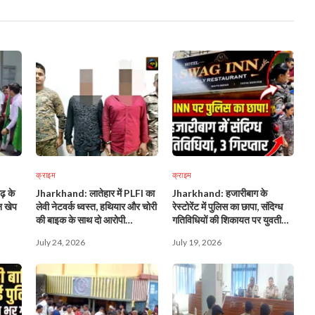
क्राइम
क्राइम
़ के
Jharkhand: लातेहार में PLFI का
Jharkhand: हजारीबाग के
न खेप
लेवी नेटवर्क ध्वस्त, हथियार और चोरी
रेस्टोरेंट में पुलिस का छापा, संदिग्ध
की बाइक के साथ दो आरोपी
गतिविधियों की शिकायत पर युवती
गिरफ्तार!
समेत दो युवक हिरासत में!
July 24, 2026
July 19, 2026