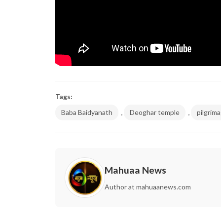
Tags:
,
,
Baba Baidyanath
Deoghar temple
pilgrim
Mahuaa News
Author at mahuaanews.com