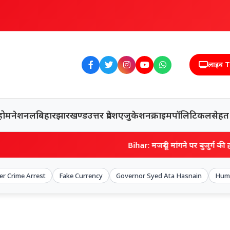
लाइव 
होम
नेशनल
बिहार
झारखण्ड
उत्तर प्रदेश
एजुकेशन
क्राइम
पॉलिटिकल
सेहत
Bihar: मजदूरी मांगने पर बुजुर्ग की हत्या से गरमाई
er Crime Arrest
Fake Currency
Governor Syed Ata Hasnain
Huma