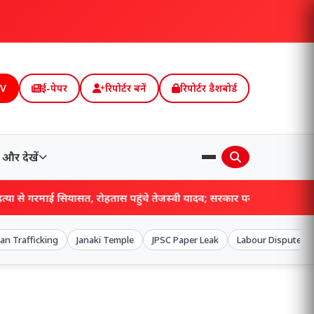
TV
ई-पेपर
रिपोर्टर बनें
रिपोर्टर डैशबोर्ड
और देखें
 सियासत, रोहतास पहुंचे तेजस्वी यादव; सरकार पर जमकर बरसे!
n Trafficking
Janaki Temple
JPSC Paper Leak
Labour Dispute