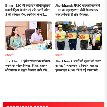
Bihar: 120 की रफ्तार ने छीनी खुशियां:
Jharkhand: JPSC गड़बड़ी मामले में
मनाली ट्रिप से लौट रहे पति-पत्नी समेत
CID का बड़ा एक्शन, रांची से लखनऊ
3 की दर्दनाक मौत, स्कॉर्पियो के उड़े
तक छापेमारी, 5 और गिरफ्तार!
परखच्चे!
झारखण्ड
झारखण्ड
Jharkhand: हेमंत सरकार का फोकस-
Jharkhand: बच्चों की सुरक्षा को लेकर
तकनीक, सोलर सिंचाई, मिलेट-दलहन
रामगढ़ में जागरूकता अभियान, चाइल्ड
और बाजार से जुड़ेंगे किसान; कृषि मॉडल
हेल्पलाइन 1098 की दी गई जानकारी!
गांव भी होंगे तैयार!