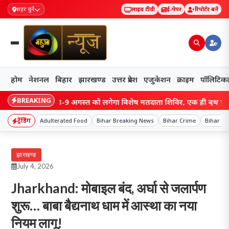
शहर चुनें
लाइव टीवी
ई-पेपर
रिपोर्टर बनें
होम
नेशनल
बिहार
झारखण्ड
उत्तर प्रदेश
एजुकेशन
क्राइम
पॉलिटिक
BREAKING
ामगढ़ में 8-9 अगस्त को लगेगा विशेष मतदाता शिविर, एक ही बूथ पर जुड़ेंगे प
ट्रेंडिंग
Adulterated Food
Bihar Breaking News
Bihar Crime
Bihar C
झारखण्ड
July 4, 2026
Jharkhand: मोबाइल बंद, अर्घा से जलार्पण
शुरू… बाबा बैद्यनाथ धाम में आस्था का नया
नियम लागू!