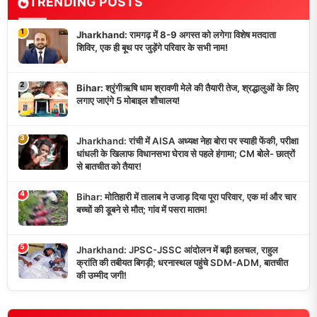
TRENDING POSTS
1
Jharkhand: रामगढ़ में 8-9 अगस्त को लगेगा विशेष मतदाता
शिविर, एक ही बूथ पर जुड़ेंगे परिवार के सभी नाम!
2
Bihar: श्रृंगीऋषि धाम श्रावणी मेले की तैयारी तेज, श्रद्धालुओं के लिए
लगाए जाएंगे 5 मोबाइल शौचालय!
3
Jharkhand: रांची में AISA अध्यक्ष नेहा बोरा पर स्याही फेंकी, परीक्षा
धांधली के खिलाफ विधानसभा घेराव से पहले हंगामा; CM बोले- छात्रों
से बातचीत को तैयार!
4
Bihar: मोतिहारी में तालाब ने उजाड़ दिया पूरा परिवार, एक मां और चार
बच्चों की डूबने से मौत; गांव में पसरा मातम!
5
Jharkhand: JPSC-JSSC आंदोलन में बढ़ी हलचल, राहुल
क्रांति की तबीयत बिगड़ी; धरनास्थल पहुंचे SDM-ADM, बातचीत
की उम्मीद जगी!