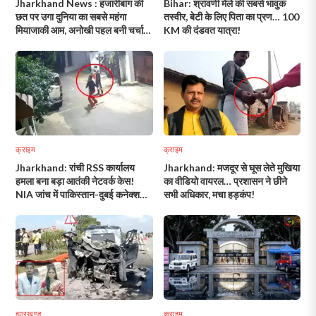
Jharkhand News : हजारीबाग की
Bihar: श्रावणी मेले की सबसे भावुक
छत पर उगा दुनिया का सबसे महंगा
तस्वीर, बेटी के लिए पिता का प्रण… 100
मियाजाकी आम, अनोखी पहल बनी चर्चा
KM की दंडवत यात्रा!
का विषय!
क्राइम
क्राइम
Jharkhand: रांची RSS कार्यालय
Jharkhand: मजदूर से घूस लेते मुखिया
हमला बना बड़ा आतंकी नेटवर्क केस!
का वीडियो वायरल… प्रशासन ने छीने
NIA जांच में पाकिस्तान-दुबई कनेक्शन
सभी अधिकार, मचा हड़कंप!
का खुलासा!
झारखण्ड
क्राइम