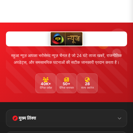
महुआ न्यूज़ आपका भरोसेमंद न्यूज़ चैनल है जो 24 घंटे ताजा खबरें, राजनीतिक
अपडेट्स, और समसामयिक घटनाओं की सटीक जानकारी प्रदान करता है।
40K+
50+
28
दैनिक दर्शक
दैनिक समाचार
राज्य कवरेज
मुख्य लिंक्स