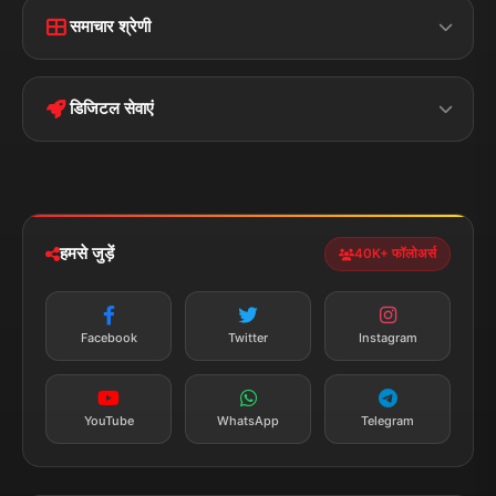
Home
Contact Us
समाचार श्रेणी
Terms &
Disclaimer
बिहार
क्राइम
Conditions
डिजिटल सेवाएं
पॉलिटिकल
Privacy Policy
झारखण्ड
मोबाइल ऐप
iOS & Android
नेशनल
स्पोर्ट्स
डाउनलोड करें
हमसे जुड़ें
40K+ फॉलोअर्स
न्यूज़ अलर्ट
तत्काल अपडेट
Facebook
Twitter
Instagram
सब्सक्राइब करें
YouTube
WhatsApp
Telegram