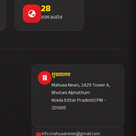
28
राज्य कवरेज
मुख्यालय
Mahuaa News, 2429 Tower A,
Bhutani Alphathum
Noida (Uttar Pradesh) PIN -
201305
info.mahuaanews@gmail.com