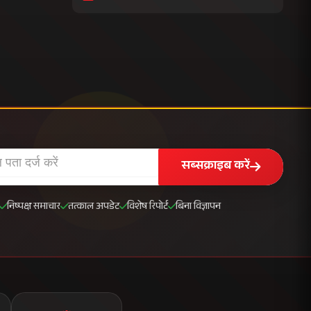
सब्सक्राइब करें
निष्पक्ष समाचार
तत्काल अपडेट
विशेष रिपोर्ट
बिना विज्ञापन