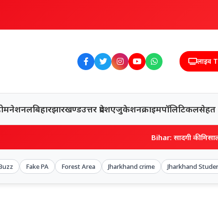
लाइव 
होम
नेशनल
बिहार
झारखण्ड
उत्तर प्रदेश
एजुकेशन
क्राइम
पॉलिटिकल
सेहत
Bihar: सादगी की मिसाल बने IAS शेखर
 Buzz
Fake PA
Forest Area
Jharkhand crime
Jharkhand Stude