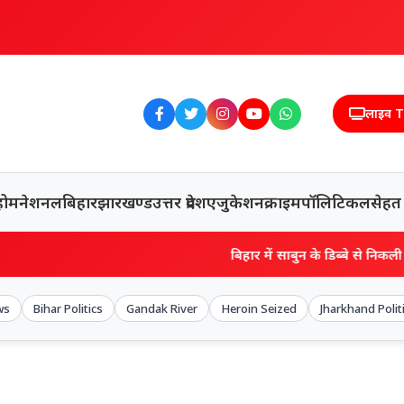
लाइव 
होम
नेशनल
बिहार
झारखण्ड
उत्तर प्रदेश
एजुकेशन
क्राइम
पॉलिटिकल
सेहत
बिहार में साबुन के डिब्बे से निकली 50 लाख की हेरोइन, स
ws
Bihar Politics
Gandak River
Heroin Seized
Jharkhand Polit