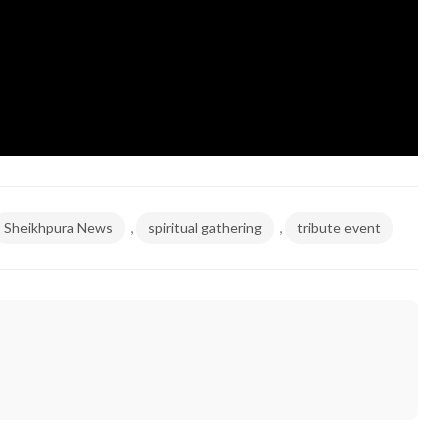
,
,
Sheikhpura News
spiritual gathering
tribute event