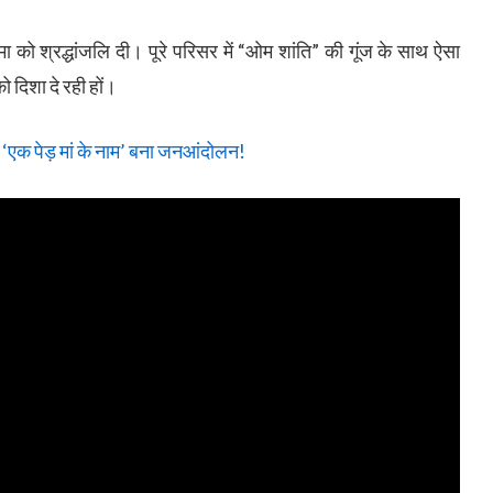
 मम्मा को श्रद्धांजलि दी। पूरे परिसर में “ओम शांति” की गूंज के साथ ऐसा
ो दिशा दे रही हों।
‘एक पेड़ मां के नाम’ बना जनआंदोलन!