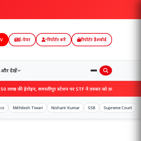
TV
ई-पेपर
रिपोर्टर बनें
रिपोर्टर डैशबोर्ड
और देखें
मस्तीपुर स्टेशन पर STF ने तस्कर को दबोचा, खुलेंगे बड़े राज!
ics
Mithilesh Tiwari
Nishant Kumar
SSB
Supreme Court