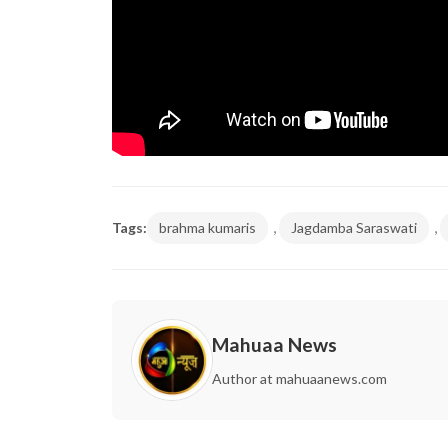
,
,
Tags:
brahma kumaris
Jagdamba Saraswati
Mahuaa News
Author at mahuaanews.com