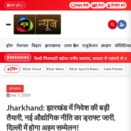
शहर चुनें
लाइव टीवी
ई-पेपर
रिपोर्टर बनें
होम
नेशनल
बिहार
झारखण्ड
उत्तर प्रदेश
एजुकेशन
क्राइम
पॉलिटिक
BREAKING
ंची में 800 किलो मिलावटी खोवा-पनीर बरामद, बाजार में पहुंचने से पहले कार्रवा
ट्रेंडिंग
Bihar Flood
Bihar News
Bihar Sports News
Fake Paneer
G
झारखण्ड
July 5, 2026
Jharkhand: झारखंड में निवेश की बड़ी
तैयारी, नई औद्योगिक नीति का ड्राफ्ट जारी,
दिल्ली में होगा अहम सम्मेलन!