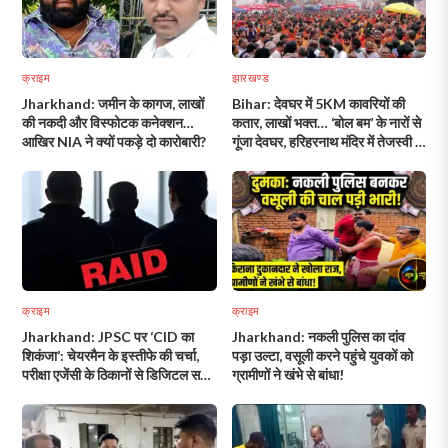
क्राइम
झारखण्ड
Jharkhand: जमीन के कागज, लाखों
Bihar: देवघर में 5KM कावरियों की
की नकदी और विस्फोटक कनेक्शन…
कतार, लाखों भक्त… ‘बोल बम’ के नारों से
आखिर NIA ने क्यों पकड़े दो कारोबारी?
गूंजा देवघर, हरिहरनाथ मंदिर में तेजस्वी ने
किया जलाभिषेक!
क्राइम
क्राइम
Jharkhand: JPSC पर ‘CID का
Jharkhand: नकली पुलिस का दांव
शिकंजा’: चेयरमैन के इस्तीफे की चर्चा,
पड़ा उल्टा, वसूली करने पहुंचे युवकों को
परीक्षा एजेंसी के ठिकानों से डिजिटल सबूत
ग्रामीणों ने खंभे से बांधा!
जब्त; चार हिरासत में!