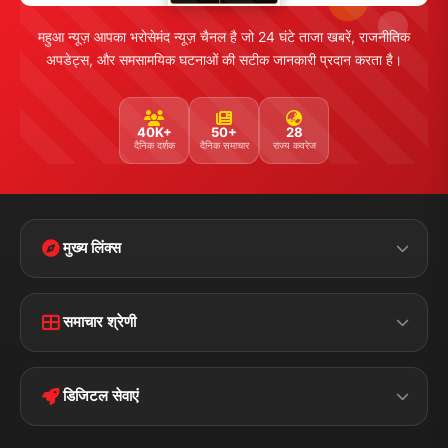
महुआ न्यूज़ आपका भरोसेमंद न्यूज़ चैनल है जो 24 घंटे ताजा खबरें, राजनीतिक
अपडेट्स, और समसामयिक घटनाओं की सटीक जानकारी प्रदान करता है।
40K+
50+
28
दैनिक दर्शक
दैनिक समाचार
राज्य कवरेज
मुख्य लिंक्स
Home
Contact Us
समाचार श्रेणी
Terms &
Disclaimer
बिहार
क्राइम
Conditions
डिजिटल सेवाएं
पॉलिटिकल
Privacy Policy
झारखण्ड