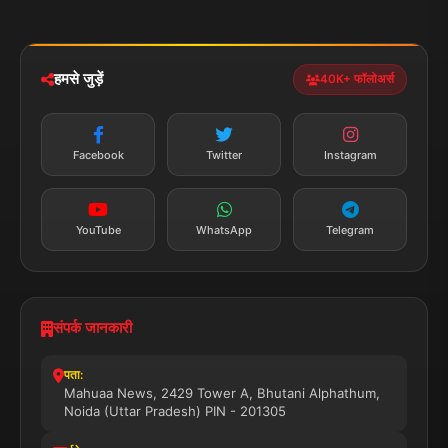
मोबाइल ऐप
iOS & Android
नेशनल
स्पोर्ट्स
डाउनलोड करें
हमसे जुड़ें
40K+ फॉलोअर्स
न्यूज़ अलर्ट
तत्काल अपडेट
Facebook
Twitter
Instagram
सब्सक्राइब करें
YouTube
WhatsApp
Telegram
संपर्क जानकारी
पता:
Mahuaa News, 2429 Tower A, Bhutani Alphathum,
Noida (Uttar Pradesh) PIN - 201305