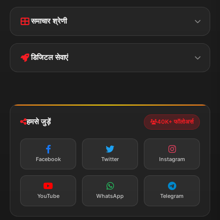
Home
Contact Us
समाचार श्रेणी
Terms &
Disclaimer
बिहार
क्राइम
Conditions
डिजिटल सेवाएं
पॉलिटिकल
Privacy Policy
झारखण्ड
मोबाइल ऐप
iOS & Android
नेशनल
स्पोर्ट्स
डाउनलोड करें
हमसे जुड़ें
40K+ फॉलोअर्स
न्यूज़ अलर्ट
तत्काल अपडेट
Facebook
Twitter
Instagram
सब्सक्राइब करें
YouTube
WhatsApp
Telegram