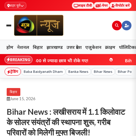
शहर चुनें
लाइव टीवी
ई-पेपर
रिपोर्टर बनें
होम
नेशनल
बिहार
झारखण्ड
उत्तर प्रदेश
एजुकेशन
क्राइम
पॉलिटिक
BREAKING
सत में; 500 से ज्यादा छात्र भी रोके गए!
Bihar: 6 महीने
ट्रेंडिंग
Baba Baidyanath Dham
Banka News
Bihar News
Bihar Polit
बिहार
June 15, 2026
Bihar News : लखीसराय में 1.1 किलोवाट
के सोलर संयंत्रों की स्थापना शुरू, गरीब
परिवारों को मिलेगी मुफ्त बिजली!