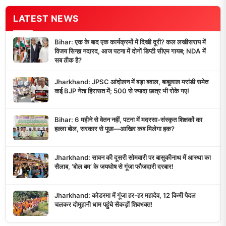
LATEST NEWS
Bihar: एक के बाद एक कार्यक्रमों में दिखी दूरी? कल लखीसराय में
विजय सिन्हा नदारद, आज पटना में दोनों डिप्टी सीएम गायब; NDA में
सब ठीक है?
Jharkhand: JPSC आंदोलन में बड़ा बवाल, बाबूलाल मरांडी समेत
कई BJP नेता हिरासत में; 500 से ज्यादा छात्र भी रोके गए!
Bihar: 6 महीने से वेतन नहीं, पटना में मदरसा-संस्कृत शिक्षकों का
हल्ला बोल, सरकार से पूछा—आखिर कब मिलेगा हक?
Jharkhand: सावन की दूसरी सोमवारी पर बासुकीनाथ में आस्था का
सैलाब, ‘बोल बम’ के जयघोष से गूंजा फौजदारी दरबार!
Jharkhand: कोडरमा में गूंजा हर-हर महादेव, 12 किमी पैदल
चलकर दोमुहानी धाम पहुंचे सैकड़ों शिवभक्त!