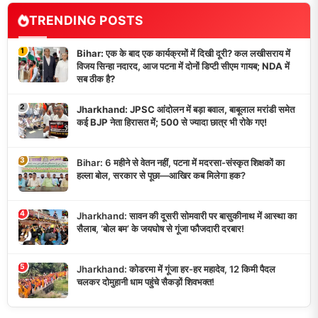
TRENDING POSTS
1
Bihar: एक के बाद एक कार्यक्रमों में दिखी दूरी? कल लखीसराय में
विजय सिन्हा नदारद, आज पटना में दोनों डिप्टी सीएम गायब; NDA में
सब ठीक है?
2
Jharkhand: JPSC आंदोलन में बड़ा बवाल, बाबूलाल मरांडी समेत
कई BJP नेता हिरासत में; 500 से ज्यादा छात्र भी रोके गए!
3
Bihar: 6 महीने से वेतन नहीं, पटना में मदरसा-संस्कृत शिक्षकों का
हल्ला बोल, सरकार से पूछा—आखिर कब मिलेगा हक?
4
Jharkhand: सावन की दूसरी सोमवारी पर बासुकीनाथ में आस्था का
सैलाब, ‘बोल बम’ के जयघोष से गूंजा फौजदारी दरबार!
5
Jharkhand: कोडरमा में गूंजा हर-हर महादेव, 12 किमी पैदल
चलकर दोमुहानी धाम पहुंचे सैकड़ों शिवभक्त!