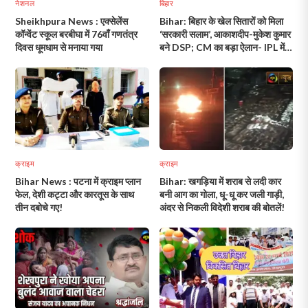
नेशनल
बिहार
Sheikhpura News : एक्सेलेंस
Bihar: बिहार के खेल सितारों को मिला
कॉन्वेंट स्कूल बरबीघा में 76वाँ गणतंत्र
‘सरकारी सलाम’, आकाशदीप-मुकेश कुमार
दिवस धूमधाम से मनाया गया
बने DSP; CM का बड़ा ऐलान- IPL में
उतरेगी बिहार की टीम!
क्राइम
क्राइम
Bihar News : पटना में क्राइम प्लान
Bihar: खगड़िया में शराब से लदी कार
फेल, देशी कट्टा और कारतूस के साथ
बनी आग का गोला, धू-धू कर जली गाड़ी,
तीन दबोचे गए!
अंदर से निकली विदेशी शराब की बोतलें!