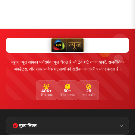
महुआ न्यूज़ आपका भरोसेमंद न्यूज़ चैनल है जो 24 घंटे ताजा खबरें, राजनीतिक
अपडेट्स, और समसामयिक घटनाओं की सटीक जानकारी प्रदान करता है।
40K+
50+
28
दैनिक दर्शक
दैनिक समाचार
राज्य कवरेज
मुख्य लिंक्स