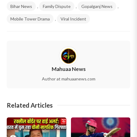
Bihar News
,
Family Dispute
,
Gopalganj News
,
Mobile Tower Drama
,
Viral Incident
Mahuaa News
Author at mahuaanews.com
Related Articles