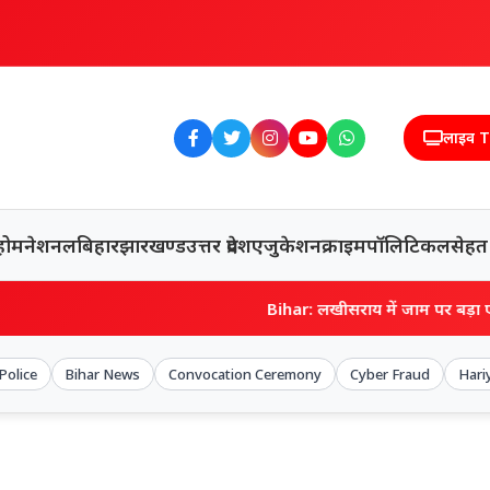
लाइव 
होम
नेशनल
बिहार
झारखण्ड
उत्तर प्रदेश
एजुकेशन
क्राइम
पॉलिटिकल
सेहत
Bihar: लखीसराय में जाम पर बड़ा एक्शन, अवैध पार्
Police
Bihar News
Convocation Ceremony
Cyber Fraud
Hariy