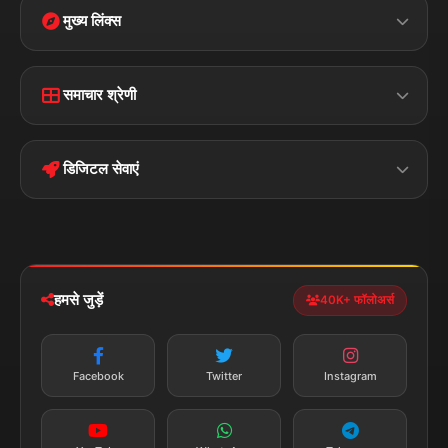
मुख्य लिंक्स
Home
Contact Us
समाचार श्रेणी
Terms &
Disclaimer
बिहार
क्राइम
Conditions
डिजिटल सेवाएं
पॉलिटिकल
Privacy Policy
झारखण्ड
मोबाइल ऐप
iOS & Android
नेशनल
स्पोर्ट्स
डाउनलोड करें
हमसे जुड़ें
40K+ फॉलोअर्स
न्यूज़ अलर्ट
तत्काल अपडेट
Facebook
Twitter
Instagram
सब्सक्राइब करें