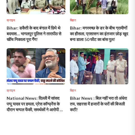
क्राइम
बिहार
Bihar: डकैती के बाद बंगाल में छिपे थे
Bihar: मगरमच्छ के डर के बीच ग्रामीणों
बदमाश… भागलपुर पुलिस ने तारापीठ से
का हौसला, प्रशासन का इंतजार छोड़ खुद
खींच निकाला पूरा गैंग!
बना डाला 50 फीट का बांस पुल!
क्राइम
बिहार
National News: दिल्ली में सांसद
Bihar News : बिल नहीं भरा तो अंधेरा
पप्पू यादव पर हमला, प्रेस कॉन्फ्रेंस के
तय, सहरसा में हजारों के घरों की बिजली
दौरान चप्पल फेंकी, समर्थकों ने आरोपी को
कटी!
पीटा!