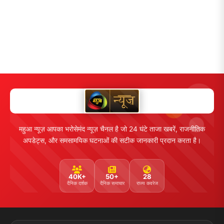
महुआ न्यूज़ आपका भरोसेमंद न्यूज़ चैनल है जो 24 घंटे ताजा खबरें, राजनीतिक
अपडेट्स, और समसामयिक घटनाओं की सटीक जानकारी प्रदान करता है।
40K+
50+
28
दैनिक दर्शक
दैनिक समाचार
राज्य कवरेज