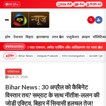
शहर चुनें
लाइव टीवी
ई-पेपर
रिपोर्टर बनें
होम
नेशनल
बिहार
झारखण्ड
उत्तर प्रदेश
एजुकेशन
क्राइम
पॉलिटिक
BREAKING
 जाम पर बड़ा एक्शन, अवैध पार्किंग और अतिक्रमण पर चला प्रशासन का डंडा, दुका
ट्रेंडिंग
Bihar News
Deepak Prakash
EOU investigation
Giridih Cybe
पॉलिटिकल
April 25, 2026
Bihar News : 30 अप्रैल को कैबिनेट
विस्तार तय? सम्राट के साथ नीतीश-ललन की
जोड़ी एक्टिव, बिहार में सियासी हलचल तेज!