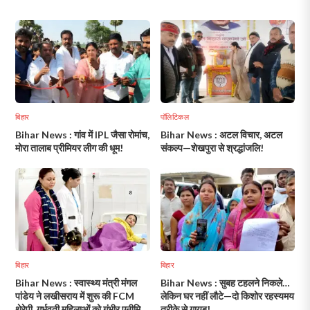
बिहार
पॉलिटिकल
Bihar News : गांव में IPL जैसा रोमांच,
Bihar News : अटल विचार, अटल
मोरा तालाब प्रीमियर लीग की धूम!
संकल्प—शेखपुरा से श्रद्धांजलि!
बिहार
बिहार
Bihar News : स्वास्थ्य मंत्री मंगल
Bihar News : सुबह टहलने निकले…
पांडेय ने लखीसराय में शुरू की FCM
लेकिन घर नहीं लौटे—दो किशोर रहस्यमय
थेरेपी, गर्भवती महिलाओं को गंभीर एनीमिया
तरीके से गायब!