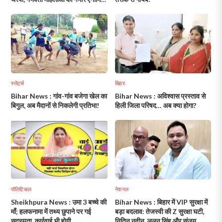
से राहत की पहल!
स्पोर्ट्स
बिहार
Bihar News : गांव-गांव बजेगा खेल का
Bihar News : अविश्वास प्रस्ताव से
बिगुल, अब मैदानों से निकलेगी प्रतिभा!
हिली जिला परिषद… अब क्या होगा?
पॉलिटिकल
नेशनल
Sheikhpura News : उमा 3 बच्चे की
Bihar News : बिहार में VIP सुरक्षा में
माँ; हलफनामा में तथ्य छुपाने पर गई
बड़ा बदलाव: तेजस्वी की Z सुरक्षा घटी,
सदस्यता, कार्रवाई भी होगी
नितिन नवीन, ललन सिंह और संजय