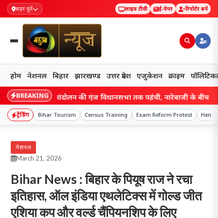
शहर चुनें
लाइव टीवी
ई-पेपर
रिपोर्टर बनें
होम
नेशनल
बिहार
झारखण्ड
उत्तर प्रदेश
एजुकेशन
क्राइम
पॉलिटिक
BREAKING
d: छात्र आंदोलन की गूंज विधानसभा तक पहुंची, नारेबाजी के बीच हेमंत सरका
ट्रेंडिंग
Bihar Tourism
Census Training
Exam Reform Protest
Heman
नेशनल
March 21, 2026
Bihar News : बिहार के पियूष राज ने रचा
इतिहास, ऑल इंडिया एथलेटिक्स में गोल्ड जीत
एशिया कप और वर्ल्ड चैंपियनशिप के लिए