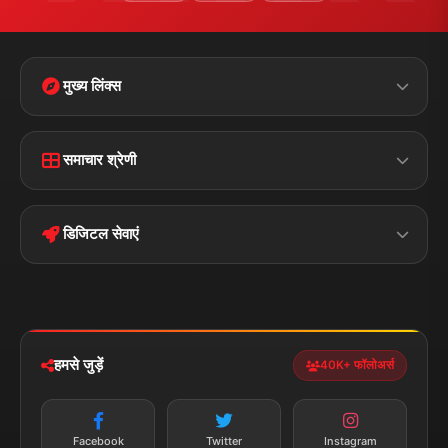
मुख्य लिंक्स
Home
Contact Us
समाचार श्रेणी
Terms &
Disclaimer
बिहार
क्राइम
Conditions
डिजिटल सेवाएं
पॉलिटिकल
Privacy Policy
झारखण्ड
मोबाइल ऐप
iOS & Android
नेशनल
स्पोर्ट्स
डाउनलोड करें
हमसे जुड़ें
40K+ फॉलोअर्स
न्यूज़ अलर्ट
तत्काल अपडेट
Facebook
Twitter
Instagram