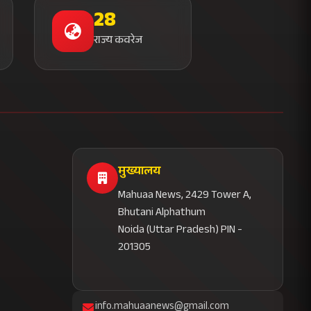
28
राज्य कवरेज
मुख्यालय
Mahuaa News, 2429 Tower A,
Bhutani Alphathum
Noida (Uttar Pradesh) PIN -
201305
info.mahuaanews@gmail.com