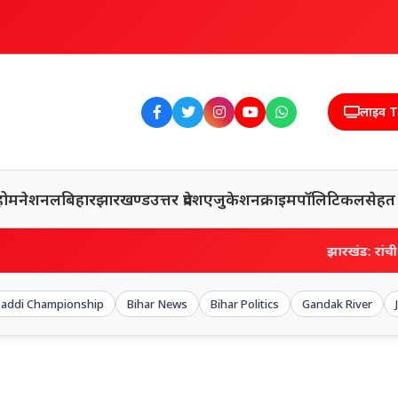
लाइव 
होम
नेशनल
बिहार
झारखण्ड
उत्तर प्रदेश
एजुकेशन
क्राइम
पॉलिटिकल
सेहत
झारखंड: रांची में 800 किल
baddi Championship
Bihar News
Bihar Politics
Gandak River