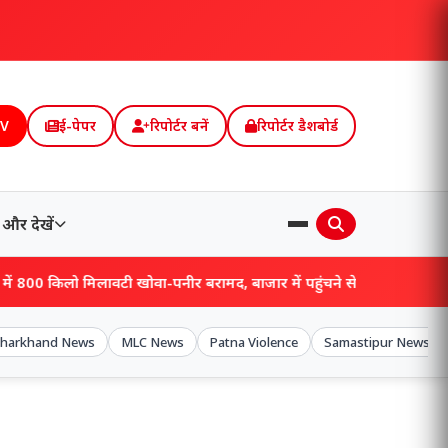
TV
ई-पेपर
रिपोर्टर बनें
रिपोर्टर डैशबोर्ड
और देखें
ो मिलावटी खोवा-पनीर बरामद, बाजार में पहुंचने से पहले कार्रवाई!
Jharkhand News
MLC News
Patna Violence
Samastipur News