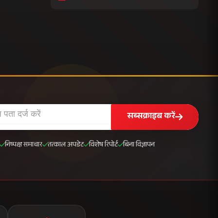
सब्सक्राइब करें
निष्पक्ष समाचार
तत्काल अपडेट
विशेष रिपोर्ट
बिना विज्ञापन