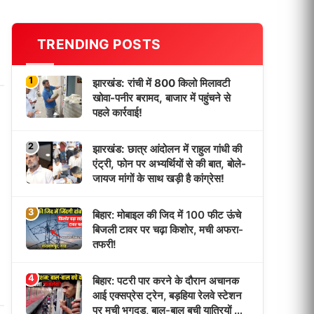
TRENDING POSTS
1
झारखंड: रांची में 800 किलो मिलावटी
खोवा-पनीर बरामद, बाजार में पहुंचने से
पहले कार्रवाई!
2
झारखंड: छात्र आंदोलन में राहुल गांधी की
एंट्री, फोन पर अभ्यर्थियों से की बात, बोले-
जायज मांगों के साथ खड़ी है कांग्रेस!
3
बिहार: मोबाइल की जिद में 100 फीट ऊंचे
बिजली टावर पर चढ़ा किशोर, मची अफरा-
तफरी!
4
बिहार: पटरी पार करने के दौरान अचानक
आई एक्सप्रेस ट्रेन, बड़हिया रेलवे स्टेशन
पर मची भगदड़, बाल-बाल बची यात्रियों की