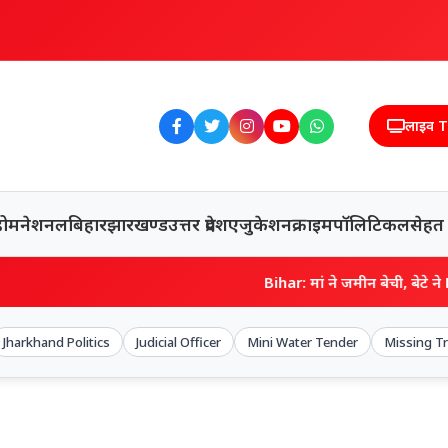
लाइव 
होम
नेशनल
बिहार
झारखण्ड
उत्तर प्रदेश
एजुकेशन
क्राइम
पॉलिटिकल
सेहत
Bihar: मां ने जमीन बेची, बेटे ने B.Ed.-PG-CT
Jharkhand Politics
Judicial Officer
Mini Water Tender
Missing T