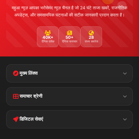
महुआ न्यूज़ आपका भरोसेमंद न्यूज़ चैनल है जो 24 घंटे ताजा खबरें, राजनीतिक
अपडेट्स, और समसामयिक घटनाओं की सटीक जानकारी प्रदान करता है।
40K+
50+
28
दैनिक दर्शक
दैनिक समाचार
राज्य कवरेज
मुख्य लिंक्स
Home
Contact Us
समाचार श्रेणी
Terms &
Disclaimer
बिहार
क्राइम
Conditions
डिजिटल सेवाएं
पॉलिटिकल
Privacy Policy
झारखण्ड
मोबाइल ऐप