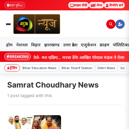
शहर चुनें
लाइव टीवी
ई-पेपर
रिपोर्टर बनें
होम
नेशनल
बिहार
झारखण्ड
उत्तर प्रदेश
एजुकेशन
क्राइम
पॉलिटिक
BREAKING
 का नाम आते ही बोले- मत पूछिए… मरवा देंगे! आखिर गोपाल मंडल ने ऐसा क्यों 
ट्रेंडिंग
Bihar Education News
Bihar Sharif Station
Dehri News
Gopa
Samrat Choudhary News
1 post tagged with this