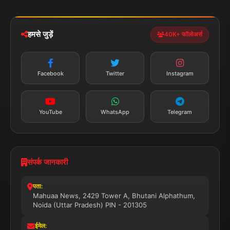
iOS & Android
नेशनल
स्पोर्ट्स
डाउनलोड करें
हमसे जुड़ें
40K+ फॉलोअर्स
न्यूज़ अलर्ट
तत्काल अपडेट
Facebook
Twitter
Instagram
सब्सक्राइब करें
YouTube
WhatsApp
Telegram
संपर्क जानकारी
पता:
Mahuaa News, 2429 Tower A, Bhutani Alphathum,
Noida (Uttar Pradesh) PIN - 201305
ईमेल: