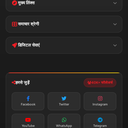
मुख्य लिंक्स
Home
Contact Us
समाचार श्रेणी
Terms &
Disclaimer
बिहार
क्राइम
Conditions
डिजिटल सेवाएं
पॉलिटिकल
Privacy Policy
झारखण्ड
मोबाइल ऐप
iOS & Android
नेशनल
स्पोर्ट्स
डाउनलोड करें
हमसे जुड़ें
40K+ फॉलोअर्स
न्यूज़ अलर्ट
तत्काल अपडेट
Facebook
Twitter
Instagram
सब्सक्राइब करें
YouTube
WhatsApp
Telegram