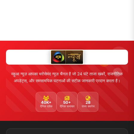
महुआ न्यूज़ आपका भरोसेमंद न्यूज़ चैनल है जो 24 घंटे ताजा खबरें, राजनीतिक
अपडेट्स, और समसामयिक घटनाओं की सटीक जानकारी प्रदान करता है।
40K+
50+
28
दैनिक दर्शक
दैनिक समाचार
राज्य कवरेज