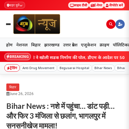
शहर चुनें
लाइव टीवी
ई-पेपर
रिपोर्टर बनें
होम
नेशनल
बिहार
झारखण्ड
उत्तर प्रदेश
एजुकेशन
क्राइम
पॉलिटिक
BREAKING
har: वीडियो ने खोली सड़क निर्माण की पोल, डीएम के आदेश पर 50 मीटर सड़क
ट्रेंडिंग
Anti Drug Movement
Begusarai Hospital
Bihar News
Bihar P
बिहार
June 26, 2026
Bihar News : नशे में पहुंचा… डांट पड़ी…
और फिर 3 मंजिला से छलांग, भागलपुर में
सनसनीखेज मामला!