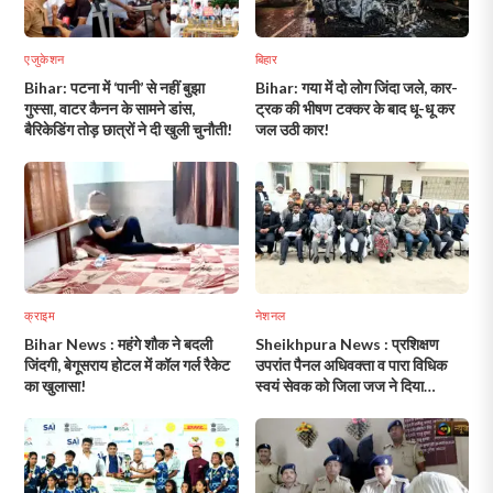
एजुकेशन
बिहार
Bihar: पटना में ‘पानी’ से नहीं बुझा
Bihar: गया में दो लोग जिंदा जले, कार-
गुस्सा, वाटर कैनन के सामने डांस,
ट्रक की भीषण टक्कर के बाद धू-धू कर
बैरिकेडिंग तोड़ छात्रों ने दी खुली चुनौती!
जल उठी कार!
क्राइम
नेशनल
Bihar News : महंगे शौक ने बदली
Sheikhpura News : प्रशिक्षण
जिंदगी, बेगूसराय होटल में कॉल गर्ल रैकेट
उपरांत पैनल अधिवक्ता व पारा विधिक
का खुलासा!
स्वयं सेवक को जिला जज ने दिया
प्रमाणपत्र