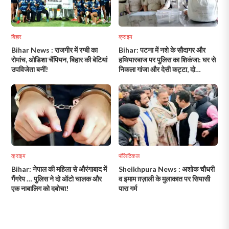
बिहार
क्राइम
Bihar News : राजगीर में रग्बी का
Bihar: पटना में नशे के सौदागर और
रोमांच, ओडिशा चैंपियन, बिहार की बेटियां
हथियारबाज पर पुलिस का शिकंजा: घर से
उपविजेता बनीं!
निकला गांजा और देसी कट्टा, दो
गिरफ्तार!
क्राइम
पॉलिटिकल
Bihar: नेपाल की महिला से औरंगाबाद में
Sheikhpura News : अशोक चौधरी
गैंगरेप … पुलिस ने दो ऑटो चालक और
व इमाम ग़ज़ाली के मुलाकात पर सियासी
एक नाबालिग को दबोचा!
पारा गर्म