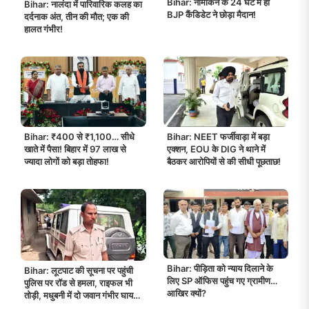
Bihar: नामांकन के 24 घंटे में ही
Bihar: नालंदा में पारिवारिक कलह का
BJP कैंडिडेट ने छोड़ा मैदान!
दर्दनाक अंत, तीन की मौत; एक की
हालत गंभीर!
Bihar: ₹400 से ₹1,100… सीधे
Bihar: NEET फर्जीवाड़ा में बड़ा
खाते में पैसा! बिहार में 97 लाख से
एक्शन, EOU के DIG ने थाने में
ज्यादा लोगों को बड़ा तोहफा!
बैठकर आरोपियों से की सीधी पूछताछ!
Bihar: पीड़िता को न्याय दिलाने के
Bihar: लूटपाट की सूचना पर पहुंची
लिए SP ऑफिस पहुंच गए ग्रामीण…
पुलिस पर रॉड से हमला, राइफल भी
आखिर क्यों?
तोड़ी, मधुबनी में दो जवान गंभीर घायल,
आरोपी गिरफ्तार!