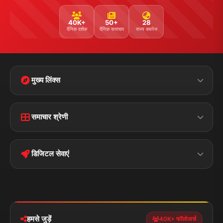
40K+
50+
28
दैनिक दर्शक
दैनिक समाचार
राज्य कवरेज
मुख्य लिंक्स
Home
Contact Us
समाचार श्रेणी
Terms &
Disclaimer
बिहार
क्राइम
Conditions
डिजिटल सेवाएं
पॉलिटिकल
Privacy Policy
झारखण्ड
मोबाइल ऐप
iOS & Android
नेशनल
स्पोर्ट्स
डाउनलोड करें
हमसे जुड़ें
40K+ फॉलोअर्स