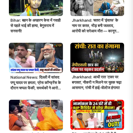
Bihar: बहन के अपहरण केस में गवाही
Jharkhand: चतरा में ‘इंसाफ’ के
से पहले भाई की हत्या, बेगूसराय में
नाम पर कत्ल, भीड़ बनी जल्लाद,
सनसनी!
आरोपी को सरेआम मौत — कानून
खड़ा रहा बेबस!
Jharkhand: आधी रात ‘टावर पर
National News: दिल्ली में सांसद
बगावत’, नौकरी न मिलने पर युवक चढ़ा
पप्पू यादव पर हमला, प्रेस कॉन्फ्रेंस के
आसमान, रांची में हाई-वोल्टेज हंगामा!
दौरान चप्पल फेंकी, समर्थकों ने आरोपी
को पीटा!