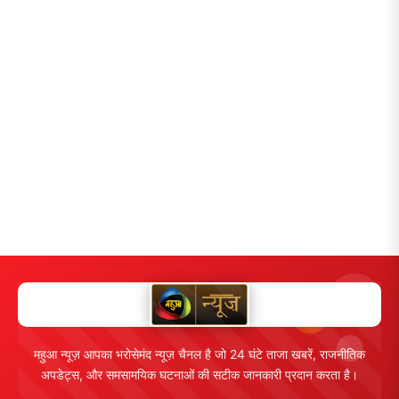
महुआ न्यूज़ आपका भरोसेमंद न्यूज़ चैनल है जो 24 घंटे ताजा खबरें, राजनीतिक
अपडेट्स, और समसामयिक घटनाओं की सटीक जानकारी प्रदान करता है।