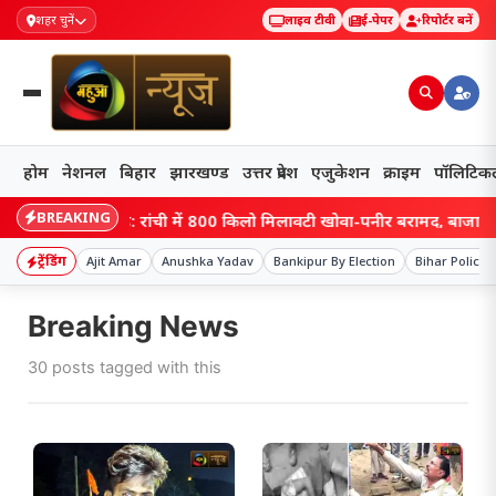
शहर चुनें
लाइव टीवी
ई-पेपर
रिपोर्टर बनें
होम
नेशनल
बिहार
झारखण्ड
उत्तर प्रदेश
एजुकेशन
क्राइम
पॉलिटिक
BREAKING
झारखंड: रांची में 800 किलो मिलावटी खोवा-पनीर बरामद, बाजार में पहुंच
ट्रेंडिंग
Ajit Amar
Anushka Yadav
Bankipur By Election
Bihar Police
Breaking News
30 posts tagged with this