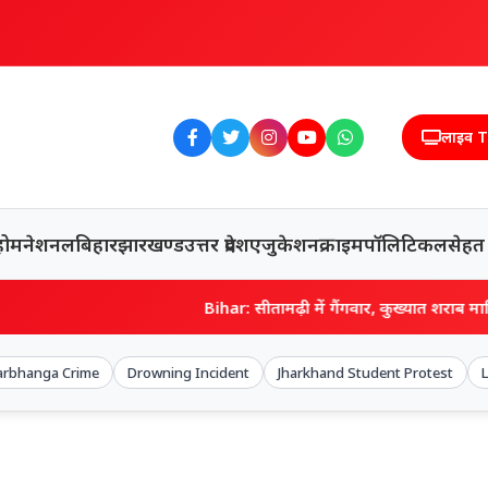
लाइव 
होम
नेशनल
बिहार
झारखण्ड
उत्तर प्रदेश
एजुकेशन
क्राइम
पॉलिटिकल
सेहत
Bihar: सीतामढ़ी में गैंगवार, कुख्यात शराब माफिया गणेश राय को मारी गोल
arbhanga Crime
Drowning Incident
Jharkhand Student Protest