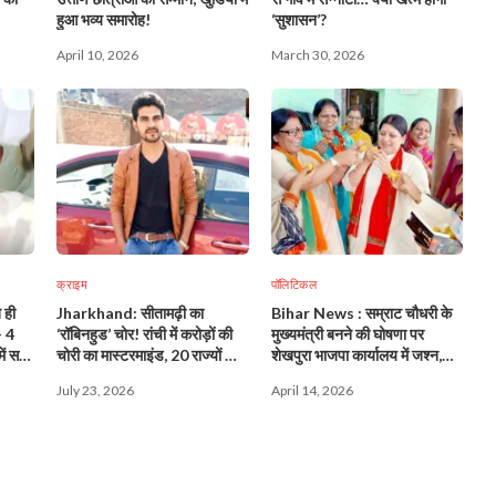
हुआ भव्य समारोह!
‘सुशासन’?
April 10, 2026
March 30, 2026
क्राइम
पॉलिटिकल
 ही
Jharkhand: सीतामढ़ी का
Bihar News : सम्राट चौधरी के
- 4
‘रॉबिनहुड’ चोर! रांची में करोड़ों की
मुख्यमंत्री बनने की घोषणा पर
ें सब
चोरी का मास्टरमाइंड, 20 राज्यों की
शेखपुरा भाजपा कार्यालय में जश्न,
पुलिस के लिए बना सिरदर्द!
दीपावली जैसा माहौल!
July 23, 2026
April 14, 2026