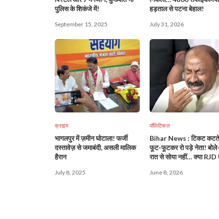
पुलिस के शिकंजे में!
हड़ताल से पटना बेहाल!
September 15, 2025
July 31, 2026
क्राइम
पॉलिटिकल
भागलपुर में ज़मीन घोटाला! फर्जी
Bihar News : टिकट कटते
दस्तावेज़ से जमाबंदी, असली मालिक
फूट-फूटकर रो पड़े नेता! बोले
हैरान
रात से सोया नहीं… क्या RJD म
ठीक है?
July 8, 2025
June 8, 2026