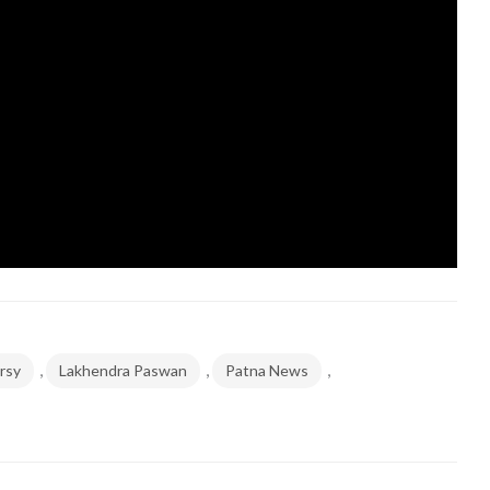
,
,
,
rsy
Lakhendra Paswan
Patna News