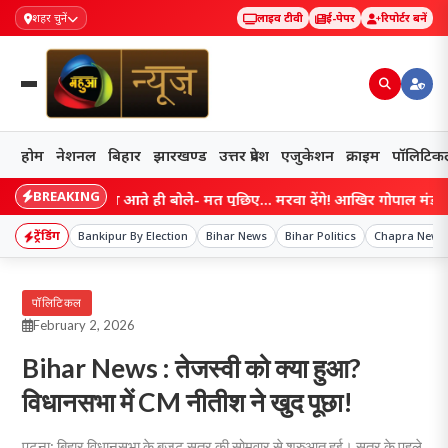
शहर चुनें
लाइव टीवी
ई-पेपर
रिपोर्टर बनें
होम
नेशनल
बिहार
झारखण्ड
उत्तर प्रदेश
एजुकेशन
क्राइम
पॉलिटिक
BREAKING
धरी का नाम आते ही बोले- मत पूछिए… मरवा देंगे! आखिर गोपाल मंडल ने ऐसा क्य
ट्रेंडिंग
Bankipur By Election
Bihar News
Bihar Politics
Chapra News
पॉलिटिकल
February 2, 2026
Bihar News : तेजस्वी को क्या हुआ?
विधानसभा में CM नीतीश ने खुद पूछा!
पटना: बिहार विधानसभा के बजट सत्र की सोमवार से शुरुआत हुई। सत्र के पहले