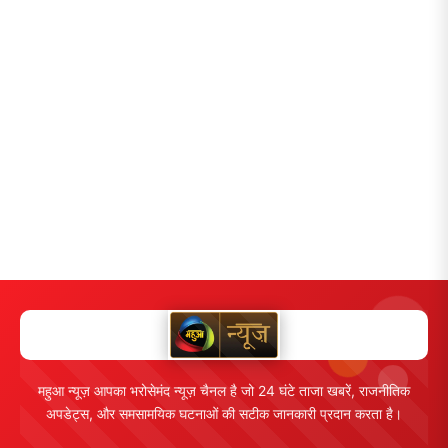
महुआ न्यूज़ आपका भरोसेमंद न्यूज़ चैनल है जो 24 घंटे ताजा खबरें, राजनीतिक
अपडेट्स, और समसामयिक घटनाओं की सटीक जानकारी प्रदान करता है।