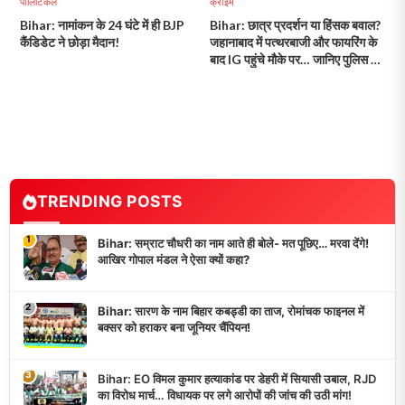
पॉलिटिकल
क्राइम
Bihar: नामांकन के 24 घंटे में ही BJP
Bihar: छात्र प्रदर्शन या हिंसक बवाल?
कैंडिडेट ने छोड़ा मैदान!
जहानाबाद में पत्थरबाजी और फायरिंग के
बाद IG पहुंचे मौके पर… जानिए पुलिस की
कार्रवाई और आगे की तैयारी!
TRENDING POSTS
1
Bihar: सम्राट चौधरी का नाम आते ही बोले- मत पूछिए… मरवा देंगे!
आखिर गोपाल मंडल ने ऐसा क्यों कहा?
2
Bihar: सारण के नाम बिहार कबड्डी का ताज, रोमांचक फाइनल में
बक्सर को हराकर बना जूनियर चैंपियन!
3
Bihar: EO विमल कुमार हत्याकांड पर डेहरी में सियासी उबाल, RJD
का विरोध मार्च… विधायक पर लगे आरोपों की जांच की उठी मांग!