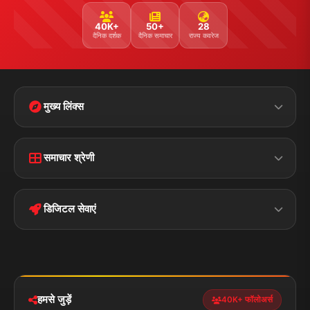
40K+
50+
28
दैनिक दर्शक
दैनिक समाचार
राज्य कवरेज
मुख्य लिंक्स
Home
Contact Us
समाचार श्रेणी
Terms &
Disclaimer
बिहार
क्राइम
Conditions
डिजिटल सेवाएं
पॉलिटिकल
Privacy Policy
झारखण्ड
मोबाइल ऐप
iOS & Android
नेशनल
स्पोर्ट्स
डाउनलोड करें
हमसे जुड़ें
40K+ फॉलोअर्स