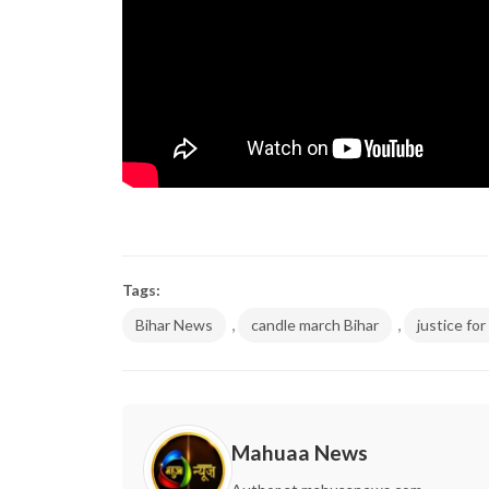
Tags:
,
,
Bihar News
candle march Bihar
justice fo
Mahuaa News