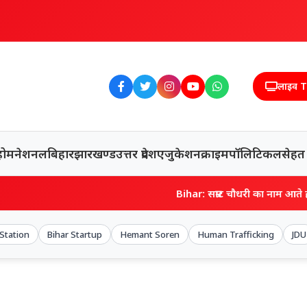
लाइव 
होम
नेशनल
बिहार
झारखण्ड
उत्तर प्रदेश
एजुकेशन
क्राइम
पॉलिटिकल
सेहत
Bihar: सम्राट चौधरी का नाम आते ही बोले- मत पूछिए… म
 Station
Bihar Startup
Hemant Soren
Human Trafficking
JDU