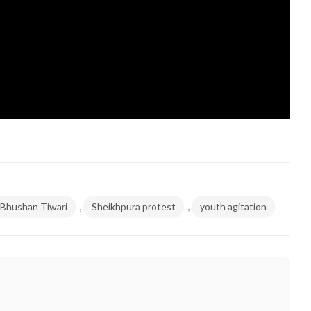
,
,
r Bhushan Tiwari
Sheikhpura protest
youth agitation