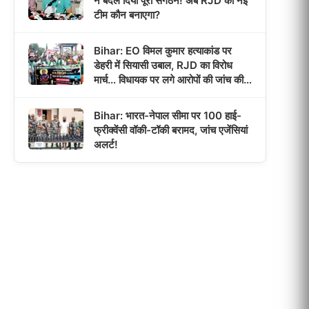
ने बदल दिया पूरा संगठन! अब RJD की नई
टीम कौन बनाएगा?
Bihar: EO विमल कुमार हत्याकांड पर
डेहरी में सियासी उबाल, RJD का विरोध
मार्च… विधायक पर लगे आरोपों की जांच की
उठी मांग!
Bihar: भारत-नेपाल सीमा पर 100 हाई-
फ्रीक्वेंसी वॉकी-टॉकी बरामद, जांच एजेंसियां
अलर्ट!