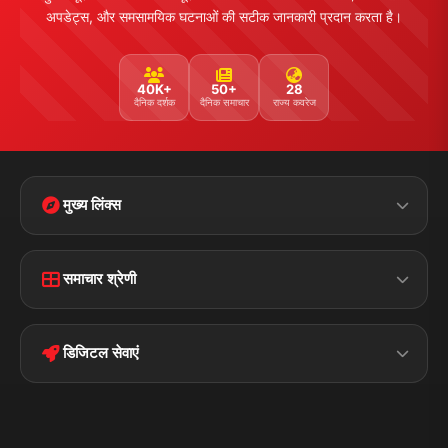
अपडेट्स, और समसामयिक घटनाओं की सटीक जानकारी प्रदान करता है।
40K+
50+
28
दैनिक दर्शक
दैनिक समाचार
राज्य कवरेज
मुख्य लिंक्स
Home
Contact Us
समाचार श्रेणी
Terms &
Disclaimer
बिहार
क्राइम
Conditions
डिजिटल सेवाएं
पॉलिटिकल
Privacy Policy
झारखण्ड
मोबाइल ऐप
iOS & Android
नेशनल
स्पोर्ट्स