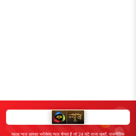
महुआ न्यूज़ आपका भरोसेमंद न्यूज़ चैनल है जो 24 घंटे ताजा खबरें, राजनीतिक