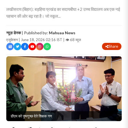
लखीसराय (बिहार): बड़हिया प्रखंड का सदायबीघा +2 उच्च विद्यालय अब एक नई
पहचान की ओर बढ़ रहा है। जो स्कूल...
न्यूज़ डेस्क
| Published by:
Mahuaa News
एजुकेशन | June 18, 2026 02:16 IST |
👁 68 व्यूज
Share
डीएम को पुष्पगुच्छ देते शिक्षक गण