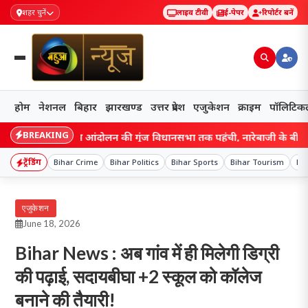
शहर चुनें
लाइव टीवी
ई-पेपर
रिपोर्टर बनें
होम
नेशनल
बिहार
झारखण्ड
उत्तर प्रदेश
एजुकेशन
क्राइम
पॉलिटिक
BREAKING
hand: छात्र आंदोलन की गूंज विधानसभा तक पहुंची, नारेबाजी के बीच हेमंत स
ट्रेंडिंग
Bihar Crime
Bihar Politics
Bihar Sports
Bihar Tourism
Bih
एजुकेशन
June 18, 2026
Bihar News : अब गांव में ही मिलेगी डिग्री
की पढ़ाई, सदायबीघा +2 स्कूल को कॉलेज
बनाने की तैयारी!