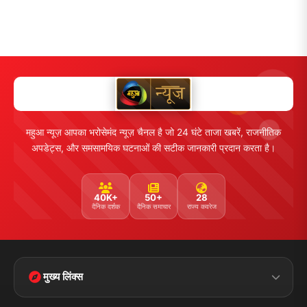
महुआ न्यूज़ आपका भरोसेमंद न्यूज़ चैनल है जो 24 घंटे ताजा खबरें, राजनीतिक
अपडेट्स, और समसामयिक घटनाओं की सटीक जानकारी प्रदान करता है।
40K+
50+
28
दैनिक दर्शक
दैनिक समाचार
राज्य कवरेज
मुख्य लिंक्स