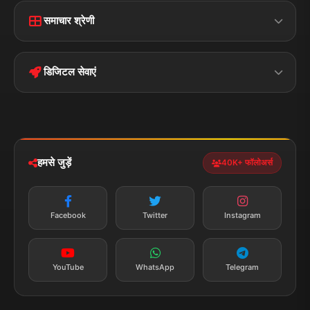
Home
Contact Us
समाचार श्रेणी
Terms &
Disclaimer
बिहार
क्राइम
Conditions
डिजिटल सेवाएं
पॉलिटिकल
Privacy Policy
झारखण्ड
मोबाइल ऐप
iOS & Android
नेशनल
स्पोर्ट्स
डाउनलोड करें
हमसे जुड़ें
40K+ फॉलोअर्स
न्यूज़ अलर्ट
तत्काल अपडेट
Facebook
Twitter
Instagram
सब्सक्राइब करें
YouTube
WhatsApp
Telegram