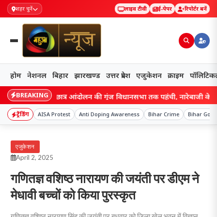
शहर चुनें
लाइव टीवी
ई-पेपर
रिपोर्टर बनें
होम
नेशनल
बिहार
झारखण्ड
उत्तर प्रदेश
एजुकेशन
क्राइम
पॉलिटिक
BREAKING
rkhand: छात्र आंदोलन की गूंज विधानसभा तक पहुंची, नारेबाजी के बीच हेमंत
ट्रेंडिंग
AISA Protest
Anti Doping Awareness
Bihar Crime
Bihar Gov
एजुकेशन
April 2, 2025
गणितज्ञ वशिष्ठ नारायण की जयंती पर डीएम ने
मेधावी बच्चों को किया पुरस्कृत
गणितज्ञ वशिष्ठ नारायण सिंह की जयंती पर बुधवार को जिला खेल भवन में विज्ञान