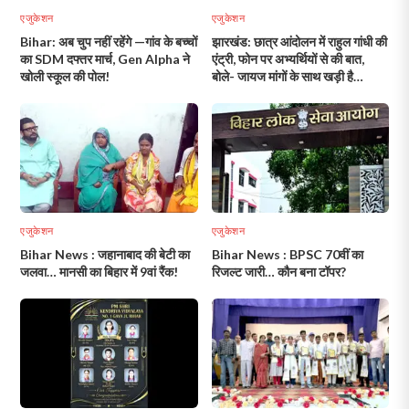
एजुकेशन
एजुकेशन
Bihar: अब चुप नहीं रहेंगे —गांव के बच्चों
झारखंड: छात्र आंदोलन में राहुल गांधी की
का SDM दफ्तर मार्च, Gen Alpha ने
एंट्री, फोन पर अभ्यर्थियों से की बात,
खोली स्कूल की पोल!
बोले- जायज मांगों के साथ खड़ी है
कांग्रेस!
एजुकेशन
एजुकेशन
Bihar News : जहानाबाद की बेटी का
Bihar News : BPSC 70वीं का
जलवा… मानसी का बिहार में 9वां रैंक!
रिजल्ट जारी… कौन बना टॉपर?