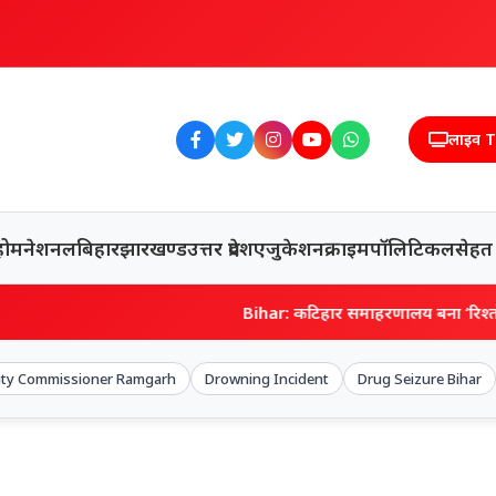
लाइव 
होम
नेशनल
बिहार
झारखण्ड
उत्तर प्रदेश
एजुकेशन
क्राइम
पॉलिटिकल
सेहत
Bihar: कटिहार समाहरणालय बना ‘रिश्तों का रणक्षेत्र’, दो पत्नियों
ty Commissioner Ramgarh
Drowning Incident
Drug Seizure Bihar