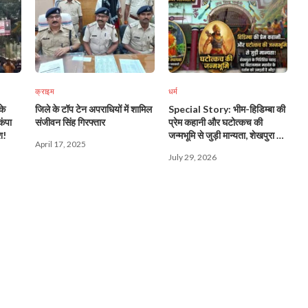
क्राइम
धर्म
के
जिले के टॉप टेन अपराधियों में शामिल
Special Story: भीम-हिडिम्बा की
कंपा
संजीवन सिंह गिरफ्तार
प्रेम कहानी और घटोत्कच की
श!
जन्मभूमि से जुड़ी मान्यता, शेखपुरा के
April 17, 2025
गिरिहिंडा पहाड़ पर विराजमान महादेव
July 29, 2026
के दर्शन को उमड़ती है भीड़!