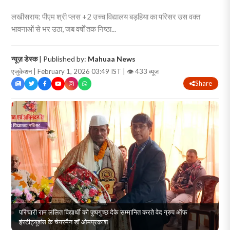
लखीसराय: पीएम श्री प्लस +2 उच्च विद्यालय बड़हिया का परिसर उस वक्त
भावनाओं से भर उठा, जब वर्षों तक निष्ठा...
न्यूज़ डेस्क
| Published by:
Mahuaa News
एजुकेशन | February 1, 2026 03:49 IST |
👁 433 व्यूज
Share
परिचारी राम ललित विद्यार्थी को पुष्पगुच्छ देके सम्मानित करते वेद ग्रुप ऑफ
इंस्टीट्यूशंस के चेयरमैन डॉ ओमप्रकाश