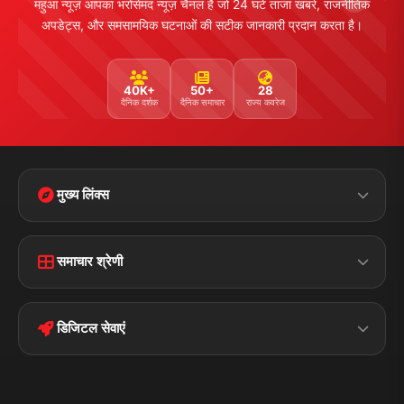
महुआ न्यूज़ आपका भरोसेमंद न्यूज़ चैनल है जो 24 घंटे ताजा खबरें, राजनीतिक
अपडेट्स, और समसामयिक घटनाओं की सटीक जानकारी प्रदान करता है।
40K+
50+
28
दैनिक दर्शक
दैनिक समाचार
राज्य कवरेज
मुख्य लिंक्स
Home
Contact Us
समाचार श्रेणी
Terms &
Disclaimer
बिहार
क्राइम
Conditions
डिजिटल सेवाएं
पॉलिटिकल
Privacy Policy
झारखण्ड
मोबाइल ऐप
iOS & Android