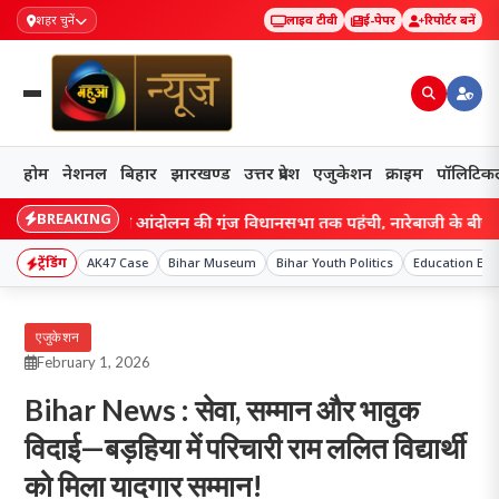
शहर चुनें
लाइव टीवी
ई-पेपर
रिपोर्टर बनें
होम
नेशनल
बिहार
झारखण्ड
उत्तर प्रदेश
एजुकेशन
क्राइम
पॉलिटिक
BREAKING
d: छात्र आंदोलन की गूंज विधानसभा तक पहुंची, नारेबाजी के बीच हेमंत सरका
ट्रेंडिंग
AK47 Case
Bihar Museum
Bihar Youth Politics
Education Exp
एजुकेशन
February 1, 2026
Bihar News : सेवा, सम्मान और भावुक
विदाई—बड़हिया में परिचारी राम ललित विद्यार्थी
को मिला यादगार सम्मान!