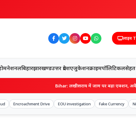
लाइव 
होम
नेशनल
बिहार
झारखण्ड
उत्तर प्रदेश
एजुकेशन
क्राइम
पॉलिटिकल
सेहत
Bihar: लखीसराय में जाम पर बड़ा एक्शन, अवैध पार्किंग और अतिक्रमण पर
aud
Encroachment Drive
EOU investigation
Fake Currency
N