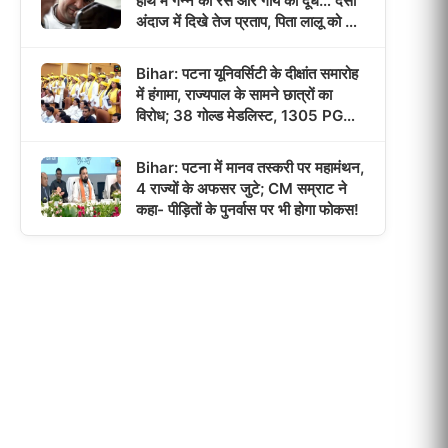
हाथ में गन्ने का रस और गाय का दूध… देसी
अंदाज में दिखे तेज प्रताप, पिता लालू को याद
कर हुए भावुक!
Bihar: पटना यूनिवर्सिटी के दीक्षांत समारोह
में हंगामा, राज्यपाल के सामने छात्रों का
विरोध; 38 गोल्ड मेडलिस्ट, 1305 PG
छात्रों को मिली डिग्री!
Bihar: पटना में मानव तस्करी पर महामंथन,
4 राज्यों के अफसर जुटे; CM सम्राट ने
कहा- पीड़ितों के पुनर्वास पर भी होगा फोकस!