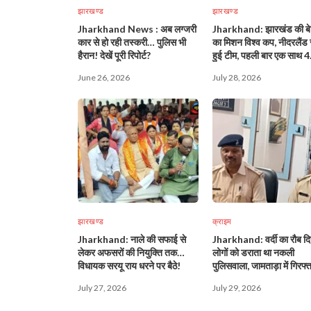
झारखण्ड
झारखण्ड
Jharkhand News : अब लग्जरी
Jharkhand: झारखंड की बेट
कार से हो रही तस्करी… पुलिस भी
का मिशन विश्व कप, नीदरलैंड 
हैरान! देखें पूरी रिपोर्ट?
हुई टीम, पहली बार एक साथ 4
खिलाड़ी करेंगी भारत का
June 26, 2026
July 28, 2026
प्रतिनिधित्व!
झारखण्ड
क्राइम
Jharkhand: नाले की सफाई से
Jharkhand: वर्दी का रौब द
लेकर अफसरों की नियुक्ति तक…
लोगों को डराता था नकली
विधायक सरयू राय धरने पर बैठे!
पुलिसवाला, जामताड़ा में गिरफ्
July 27, 2026
July 29, 2026