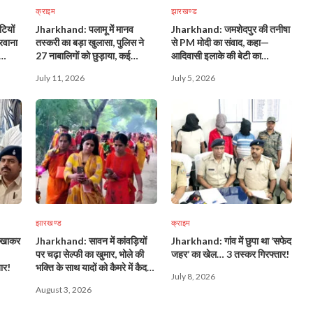
क्राइम
झारखण्ड
ियों
Jharkhand: पलामू में मानव
Jharkhand: जमशेदपुर की तनीषा
रवाना
तस्करी का बड़ा खुलासा, पुलिस ने
से PM मोदी का संवाद, कहा—
27 नाबालिगों को छुड़ाया, कई
आदिवासी इलाके की बेटी का
लड़कियां शामिल!
आत्मविश्वास देश की ताकत!
July 11, 2026
July 5, 2026
झारखण्ड
क्राइम
िखाकर
Jharkhand: सावन में कांवड़ियों
Jharkhand: गांव में छुपा था ‘सफेद
पर चढ़ा सेल्फी का खुमार, भोले की
जहर’ का खेल… 3 तस्कर गिरफ्तार!
तार!
भक्ति के साथ यादों को कैमरे में कैद
July 8, 2026
कर रहे शिवभक्त!
August 3, 2026