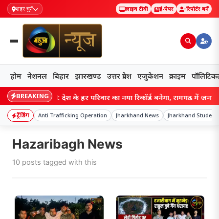
शहर चुनें
लाइव टीवी
ई-पेपर
रिपोर्टर बनें
होम
नेशनल
बिहार
झारखण्ड
उत्तर प्रदेश
एजुकेशन
क्राइम
पॉलिटिक
BREAKING
Jharkhand: देश के हर परिवार का नया रिकॉर्ड बनेगा, रामगढ़ में जनगणना-
ट्रेंडिंग
Anti Trafficking Operation
Jharkhand News
Jharkhand Student 
Hazaribagh News
10 posts tagged with this