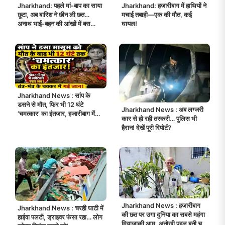
Jharkhand: पहले मां-बाप का साया
Jharkhand: हजारीबाग में हाथियों ने
छूटा, अब बारिश ने छीन ली छत…
मचाई तबाही—एक की मौत, कई
अनाथ भाई-बहन की आंखों में बस
घायल!
इंतज़ार और बेबसी!
Jharkhand News : सांप के
डसने से मौत, फिर भी 12 घंटे
Jharkhand News : अब लग्जरी
‘चमत्कार’ का इंतजार, हजारीबाग में
कार से हो रही तस्करी… पुलिस भी
अंधविश्वास का दर्दनाक सच!
हैरान! देखें पूरी रिपोर्ट?
Jharkhand News : हजारीबाग
Jharkhand News : चरही घाटी में
की छत पर उगा दुनिया का सबसे महंगा
हाईवा पलटी, ड्राइवर फंसा रहा… लोग
मियाजाकी आम, अनोखी पहल बनी चर्चा