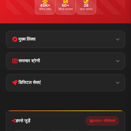
40K+
50+
28
दैनिक दर्शक
दैनिक समाचार
राज्य कवरेज
मुख्य लिंक्स
Home
Contact Us
समाचार श्रेणी
Terms &
Disclaimer
बिहार
क्राइम
Conditions
डिजिटल सेवाएं
पॉलिटिकल
Privacy Policy
झारखण्ड
मोबाइल ऐप
iOS & Android
नेशनल
स्पोर्ट्स
डाउनलोड करें
हमसे जुड़ें
40K+ फॉलोअर्स