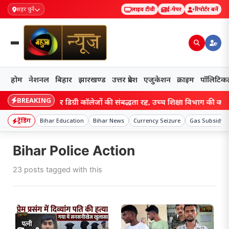
शहर चुनें
लाइव टीवी
ई-पेपर
रिपोर्टर बनें
होम
नेशनल
बिहार
झारखण्ड
उत्तर प्रदेश
एजुकेशन
क्राइम
पॉलिटिक
BREAKING
 बिहार के चार डिग्री कॉलेजों की संबद्धता रद्द, उच्च शिक्षा विभाग की कार्रवाई स
ट्रेंडिंग
Bihar Education
Bihar News
Currency Seizure
Gas Subsidy
Bihar Police Action
23 posts tagged with this