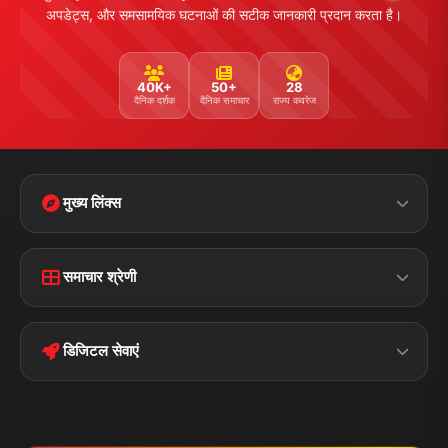
अपडेट्स, और समसामयिक घटनाओं की सटीक जानकारी प्रदान करता है।
40K+
50+
28
दैनिक दर्शक
दैनिक समाचार
राज्य कवरेज
मुख्य लिंक्स
Home
Contact Us
समाचार श्रेणी
Terms &
Disclaimer
बिहार
क्राइम
Conditions
डिजिटल सेवाएं
पॉलिटिकल
Privacy Policy
झारखण्ड
मोबाइल ऐप
iOS & Android
नेशनल
स्पोर्ट्स