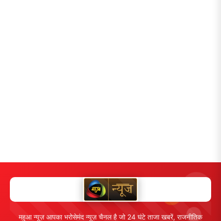
महुआ न्यूज़ आपका भरोसेमंद न्यूज़ चैनल है जो 24 घंटे ताजा खबरें, राजनीतिक