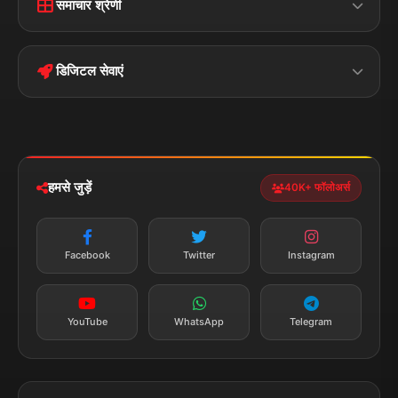
समाचार श्रेणी
Terms &
Disclaimer
बिहार
क्राइम
Conditions
डिजिटल सेवाएं
पॉलिटिकल
Privacy Policy
झारखण्ड
मोबाइल ऐप
iOS & Android
नेशनल
स्पोर्ट्स
डाउनलोड करें
हमसे जुड़ें
40K+ फॉलोअर्स
न्यूज़ अलर्ट
तत्काल अपडेट
Facebook
Twitter
Instagram
सब्सक्राइब करें
YouTube
WhatsApp
Telegram