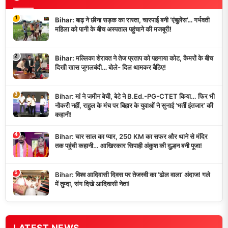
1
Bihar: बाढ़ ने छीना सड़क का रास्ता, चारपाई बनी ‘एंबुलेंस’… गर्भवती
महिला को पानी के बीच अस्पताल पहुंचाने की मजबूरी!
2
Bihar: मल्लिका शेरावत ने तेज प्रताप को पहनाया कोट, कैमरों के बीच
दिखी खास जुगलबंदी… बोले- दिल थामकर बैठिए!
3
Bihar: मां ने जमीन बेची, बेटे ने B.Ed.-PG-CTET किया… फिर भी
नौकरी नहीं, राहुल के मंच पर बिहार के युवाओं ने सुनाई ‘भर्ती इंतजार’ की
कहानी!
4
Bihar: चार साल का प्यार, 250 KM का सफर और थाने से मंदिर
तक पहुंची कहानी… आखिरकार सिपाही अंकुश की दुल्हन बनी पूजा!
5
Bihar: विश्व आदिवासी दिवस पर तेजस्वी का ‘ढोल वाला’ अंदाज! गले
में तुम्दा, संग दिखे आदिवासी नेता!
LATEST NEWS