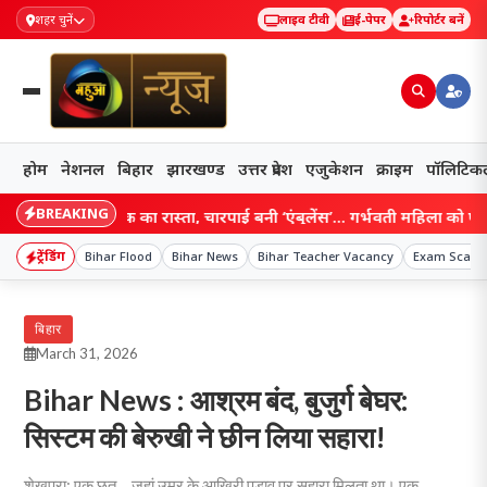
शहर चुनें
लाइव टीवी
ई-पेपर
रिपोर्टर बनें
होम
नेशनल
बिहार
झारखण्ड
उत्तर प्रदेश
एजुकेशन
क्राइम
पॉलिटिक
BREAKING
े छीना सड़क का रास्ता, चारपाई बनी ‘एंबुलेंस’… गर्भवती महिला को पानी के बीच
ट्रेंडिंग
Bihar Flood
Bihar News
Bihar Teacher Vacancy
Exam Scam
बिहार
March 31, 2026
Bihar News : आश्रम बंद, बुजुर्ग बेघर:
सिस्टम की बेरुखी ने छीन लिया सहारा!
शेखपुरा: एक छत… जहां उम्र के आखिरी पड़ाव पर सहारा मिलता था। एक