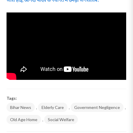
Tags:
Bihar News
,
Elderly Care
,
Government Negligence
,
Old Age Home
,
Social Welfare