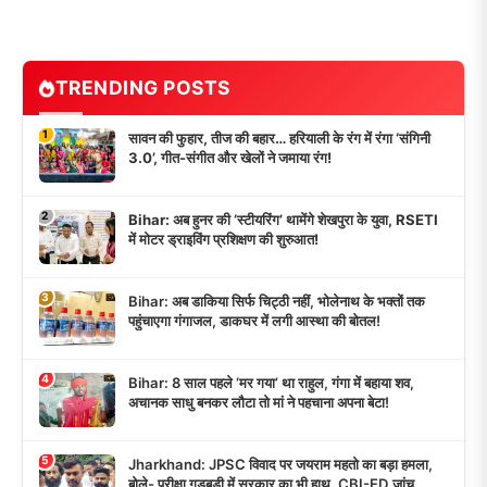
TRENDING POSTS
1
सावन की फुहार, तीज की बहार… हरियाली के रंग में रंगा ‘संगिनी
3.0’, गीत-संगीत और खेलों ने जमाया रंग!
2
Bihar: अब हुनर की ‘स्टीयरिंग’ थामेंगे शेखपुरा के युवा, RSETI
में मोटर ड्राइविंग प्रशिक्षण की शुरुआत!
3
Bihar: अब डाकिया सिर्फ चिट्ठी नहीं, भोलेनाथ के भक्तों तक
पहुंचाएगा गंगाजल, डाकघर में लगी आस्था की बोतल!
4
Bihar: 8 साल पहले ‘मर गया’ था राहुल, गंगा में बहाया शव,
अचानक साधु बनकर लौटा तो मां ने पहचाना अपना बेटा!
5
Jharkhand: JPSC विवाद पर जयराम महतो का बड़ा हमला,
बोले- परीक्षा गड़बड़ी में सरकार का भी हाथ, CBI-ED जांच