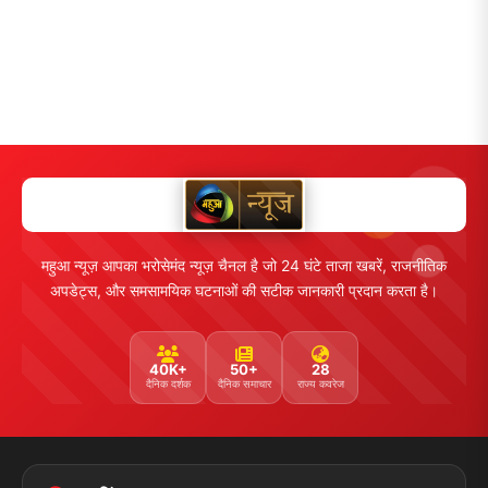
महुआ न्यूज़ आपका भरोसेमंद न्यूज़ चैनल है जो 24 घंटे ताजा खबरें, राजनीतिक
अपडेट्स, और समसामयिक घटनाओं की सटीक जानकारी प्रदान करता है।
40K+
50+
28
दैनिक दर्शक
दैनिक समाचार
राज्य कवरेज