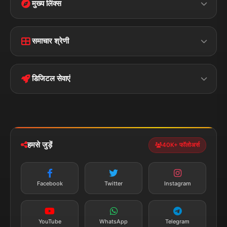
मुख्य लिंक्स
Home
Contact Us
समाचार श्रेणी
Terms &
Disclaimer
बिहार
क्राइम
Conditions
डिजिटल सेवाएं
पॉलिटिकल
Privacy Policy
झारखण्ड
मोबाइल ऐप
iOS & Android
नेशनल
स्पोर्ट्स
डाउनलोड करें
हमसे जुड़ें
40K+ फॉलोअर्स
न्यूज़ अलर्ट
तत्काल अपडेट
Facebook
Twitter
Instagram
सब्सक्राइब करें
YouTube
WhatsApp
Telegram