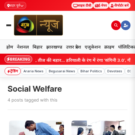
शहर चुनें
लाइव टीवी
ई-पेपर
रिपोर्टर बनें
होम
नेशनल
बिहार
झारखण्ड
उत्तर प्रदेश
एजुकेशन
क्राइम
पॉलिटिक
BREAKING
सावन की फुहार, तीज की बहार… हरियाली के रंग में रंगा ‘संगिनी 3.0’, गीत-संग
ट्रेंडिंग
Araria News
Begusarai News
Bihar Politics
Devotees
EOU 
Social Welfare
4 posts tagged with this