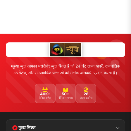
महुआ न्यूज़ आपका भरोसेमंद न्यूज़ चैनल है जो 24 घंटे ताजा खबरें, राजनीतिक
अपडेट्स, और समसामयिक घटनाओं की सटीक जानकारी प्रदान करता है।
40K+
50+
28
दैनिक दर्शक
दैनिक समाचार
राज्य कवरेज
मुख्य लिंक्स