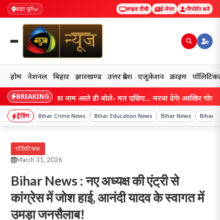
शहर चुनें
लाइव टीवी
ई-पेपर
रिपोर्टर बनें
होम
नेशनल
बिहार
झारखण्ड
उत्तर प्रदेश
एजुकेशन
क्राइम
पॉलिटिक
BREAKING
म्राट चौधरी का नाम आते ही बोले- मत पूछिए… मरवा देंगे! आखिर गोपाल मंडल ने
ट्रेंडिंग
Bihar Crime News
Bihar Education News
Bihar News
Bihar S
पॉलिटिकल
March 31, 2026
Bihar News : नए अध्यक्ष की एंट्री से
कांग्रेस में जोश हाई, आनंदी यादव के स्वागत में
उमड़ा जनसैलाब!