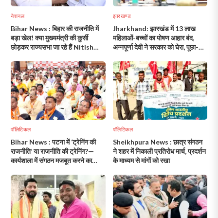
नेशनल
झारखण्ड
Bihar News : बिहार की राजनीति में
Jharkhand: झारखंड में 13 लाख
बड़ा खेल! क्या मुख्यमंत्री की कुर्सी
महिलाओं-बच्चों का पोषण आहार बंद,
छोड़कर राज्यसभा जा रहे हैं Nitish
अन्नपूर्णा देवी ने सरकार को घेरा, पूछा-
Kumar?
इतनी संवेदनहीन कैसे हो सकती है
सरकार?
पॉलिटिकल
पॉलिटिकल
Bihar News : पटना में ‘ट्रेनिंग की
Sheikhpura News : छात्र संगठन
राजनीति’ या राजनीति की ट्रेनिंग?—
ने शहर में निकाली प्रतिरोध मार्च, प्रदर्शन
कार्यशाला में संगठन मजबूत करने का
के माध्यम से मांगों को रखा
दावा!