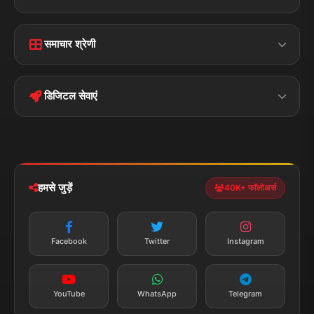
Home
Contact Us
समाचार श्रेणी
Terms &
Disclaimer
बिहार
क्राइम
Conditions
डिजिटल सेवाएं
पॉलिटिकल
Privacy Policy
झारखण्ड
मोबाइल ऐप
iOS & Android
नेशनल
स्पोर्ट्स
डाउनलोड करें
हमसे जुड़ें
40K+ फॉलोअर्स
न्यूज़ अलर्ट
तत्काल अपडेट
Facebook
Twitter
Instagram
सब्सक्राइब करें
YouTube
WhatsApp
Telegram