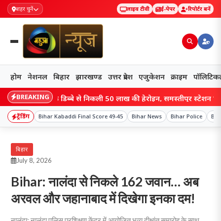
शहर चुनें
लाइव टीवी
ई-पेपर
रिपोर्टर बनें
होम
नेशनल
बिहार
झारखण्ड
उत्तर प्रदेश
एजुकेशन
क्राइम
पॉलिटिक
BREAKING
 में साबुन के डिब्बे से निकली 50 लाख की हेरोइन, समस्तीपुर स्टेशन पर STF ने त
ट्रेंडिंग
Bihar Kabaddi Final Score 49-45
Bihar News
Bihar Police
Bih
बिहार
July 8, 2026
Bihar: नालंदा से निकले 162 जवान… अब
अरवल और जहानाबाद में दिखेगा इनका दम!
नालंदा: नालंदा पुलिस प्रशिक्षण केंद्र में आयोजित भव्य दीक्षांत समारोह के साथ