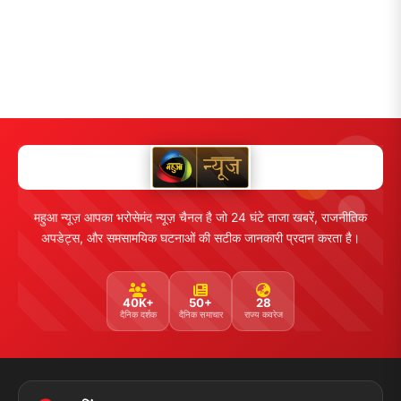
महुआ न्यूज़ आपका भरोसेमंद न्यूज़ चैनल है जो 24 घंटे ताजा खबरें, राजनीतिक
अपडेट्स, और समसामयिक घटनाओं की सटीक जानकारी प्रदान करता है।
40K+
50+
28
दैनिक दर्शक
दैनिक समाचार
राज्य कवरेज