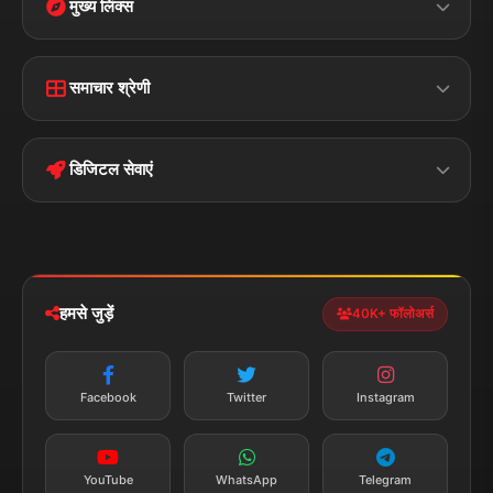
मुख्य लिंक्स
Home
Contact Us
समाचार श्रेणी
Terms &
Disclaimer
बिहार
क्राइम
Conditions
डिजिटल सेवाएं
पॉलिटिकल
Privacy Policy
झारखण्ड
मोबाइल ऐप
iOS & Android
नेशनल
स्पोर्ट्स
डाउनलोड करें
हमसे जुड़ें
40K+ फॉलोअर्स
न्यूज़ अलर्ट
तत्काल अपडेट
Facebook
Twitter
Instagram
सब्सक्राइब करें
YouTube
WhatsApp
Telegram