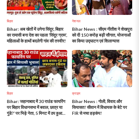
बिहार
नेशनल
Bihar: अब खेतों में उगेगा सिंदूर, बिहार
Bihar News : सीएम नीतीश ने शेखपुरा
का रामासी बना देश का पहला ‘सिंदूर ग्राम’,
को दी 150 करोड़ बड़ी सौगात, योजनाओं
महिलाओं के हाथों बदलेगी गांव की तस्वीर!
का किया उद्घाटन एवं शिलान्यास
बिहार
क्राइम
Bihar: जहानाबाद में 30 राउंड फायरिंग
Bihar News : गोली, विवाद और
पर बिहार विधानसभा में बवाल, छात्र या
सियासत! सीवान में विधायक के बेटे पर
गुंडे?’ पर भिड़े नेता, 5 मिनट में ठप हुआ
FIR से मचा हड़कंप!
सदन!