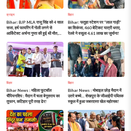
क्राइम
बिहार
Bihar: BJP MLA राजू सिंह को 4 साल
Bihar: फतुहा स्टेशन पर “लाल गाड़ी”
सजा, हर्ष फायरिंग में गोली लगने से
का शिकंजा, 460 बेटिकट यात्री धराए,
आर्किटेक्ट अर्चना गुप्ता की हुई थी मौत,
रेलवे ने वसूला 4.61 लाख का जुर्माना!
विधायकी भी जाएगी!
बिहार
बिहार
Bihar News : महिला फुटबॉल
Bihar News : मोबाइल छोड़ मैदान में
चैंपियनशिप : मैदान में चला बेगूसराय का
उतरे बच्चे… शेखपुरा के जीआईपी पब्लिक
तूफान, कटिहार पूरी तरह ढेर!
स्कूल में हुआ जबरदस्त खेल महोत्सव!