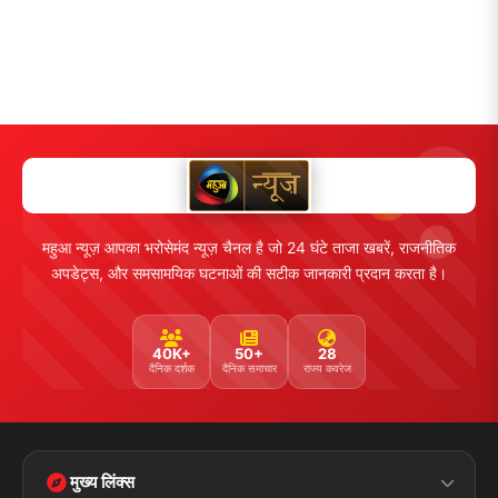
महुआ न्यूज़ आपका भरोसेमंद न्यूज़ चैनल है जो 24 घंटे ताजा खबरें, राजनीतिक
अपडेट्स, और समसामयिक घटनाओं की सटीक जानकारी प्रदान करता है।
40K+
50+
28
दैनिक दर्शक
दैनिक समाचार
राज्य कवरेज
मुख्य लिंक्स