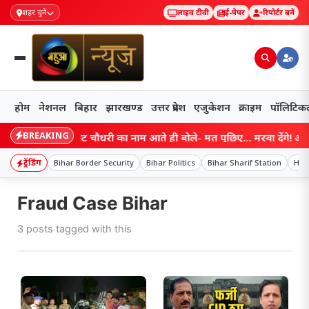
शहर चुनें
लाइव टीवी
ई-पेपर
रिपोर्टर बनें
होम
नेशनल
बिहार
झारखण्ड
उत्तर प्रदेश
एजुकेशन
क्राइम
पॉलिटिक
BREAKING
Bihar: सम्राट चौधरी का नाम आते ही बोले- मत पूछिए… मरवा देंगे! आखिर 
ट्रेंडिंग
Bihar Border Security
Bihar Politics
Bihar Sharif Station
Hem
Fraud Case Bihar
3 posts tagged with this