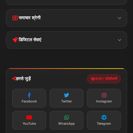
Home
Contact Us
समाचार श्रेणी
Terms &
Disclaimer
बिहार
क्राइम
Conditions
डिजिटल सेवाएं
पॉलिटिकल
Privacy Policy
झारखण्ड
मोबाइल ऐप
iOS & Android
नेशनल
स्पोर्ट्स
डाउनलोड करें
हमसे जुड़ें
40K+ फॉलोअर्स
न्यूज़ अलर्ट
तत्काल अपडेट
Facebook
Twitter
Instagram
सब्सक्राइब करें
YouTube
WhatsApp
Telegram