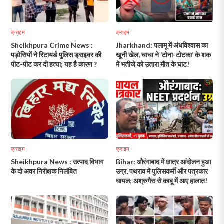
क्राइम
क्राइम
Sheikhpura Crime News :
Jharkhand: पलामू में अंधविश्वास का
पड़ोसियों ने रिटायर्ड पुलिस ड्राइवर की
खूनी खेल, चाचा ने ‘टोना-टोटका’ के शक
पीट-पीट कर दी हत्या; यह है कारण ?
में भतीजे को उतारा मौत के घाट!
क्राइम
क्राइम
Sheikhpura News : उत्पाद विभाग
Bihar: औरंगाबाद में छात्र आंदोलन हुआ
के दो अवर निरीक्षक निलंबित
उग्र, पथराव में पुलिसकर्मी और पत्रकार
घायल; अश्रुगैस से काबू में आए हालात!