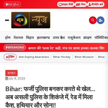
शहर चुनें
लाइव टीवी
ई-पेपर
रिपोर्टर बनें
होम
नेशनल
बिहार
झारखण्ड
उत्तर प्रदेश
एजुकेशन
क्राइम
पॉलिटिक
BREAKING
र निशांत कुमार की ‘पल्स रेट’ बढ़ी, मंच पर छाया हल्का-फुल्का सियासी रंग!
ट्रेंडिंग
Anti Doping Awareness
Bihar Hockey
Bihar Museum
Bihar S
क्राइम
July 8, 2026
Bihar: फर्जी पुलिस बनकर करते थे खेल…
अब असली पुलिस के शिकंजे में, रेड में मिला
कैश, हथियार और सोना!