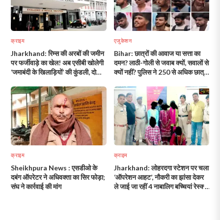
क्राइम
एजुकेशन
Jharkhand: रिम्स की अरबों की जमीन
Bihar: छात्रों की आवाज या सत्ता का
पर फर्जीवाड़े का खेल! अब एसीबी खोलेगी
दमन? लाठी-गोली से जवाब क्यों, सवालों से
‘जमाबंदी के खिलाड़ियों’ की कुंडली, दो
क्यों नहीं? पुलिस ने 250 से अधिक छात्रों
महिला आरोपियों ने किया सरेंडर!
की तस्वीर किया जारी!
क्राइम
क्राइम
Sheikhpura News : एसडीओ के
Jharkhand: लोहरदगा स्टेशन पर चला
दबंग ऑपरेटर ने अधिवक्ता का सिर फोड़ा;
‘ऑपरेशन आहट’, नौकरी का झांसा देकर
संघ ने कार्रवाई की मांग
ले जाई जा रहीं 4 नाबालिग बच्चियां रेस्क्यू,
2 तस्कर गिरफ्तार!