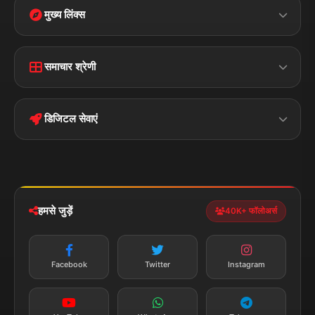
मुख्य लिंक्स
Home
Contact Us
समाचार श्रेणी
Terms &
Disclaimer
बिहार
क्राइम
Conditions
डिजिटल सेवाएं
पॉलिटिकल
Privacy Policy
झारखण्ड
मोबाइल ऐप
iOS & Android
नेशनल
स्पोर्ट्स
डाउनलोड करें
हमसे जुड़ें
40K+ फॉलोअर्स
न्यूज़ अलर्ट
तत्काल अपडेट
Facebook
Twitter
Instagram
सब्सक्राइब करें