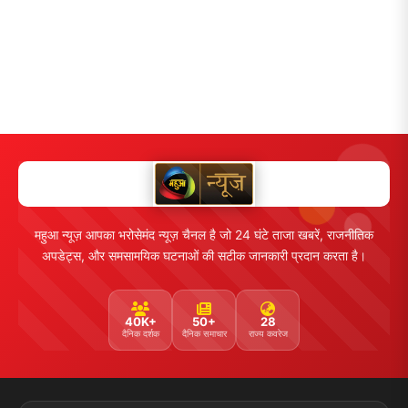
महुआ न्यूज़ आपका भरोसेमंद न्यूज़ चैनल है जो 24 घंटे ताजा खबरें, राजनीतिक
अपडेट्स, और समसामयिक घटनाओं की सटीक जानकारी प्रदान करता है।
40K+
50+
28
दैनिक दर्शक
दैनिक समाचार
राज्य कवरेज