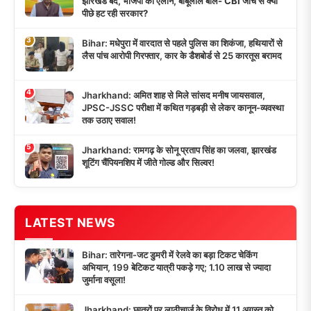
झारखंड बंद, भाजपा का ऐलान, बाबूलाल बोले- CBI जांच से क्यों
पीछे हट रही सरकार?
3
Bihar: मधेपुरा में वारदात से पहले पुलिस का शिकंजा, हथियारों से
लैस पांच आरोपी गिरफ्तार, कार के डैशबोर्ड से 25 कारतूस बरामद
4
Jharkhand: अमित शाह से मिले सांसद मनीष जायसवाल,
JPSC-JSSC परीक्षा में कथित गड़बड़ी से लेकर कानून-व्यवस्था
तक उठाए सवाल!
5
Jharkhand: रामगढ़ के सोनू प्रताप सिंह का जलवा, झारखंड
शूटिंग चैंपियनशिप में जीते गोल्ड और सिल्वर!
LATEST NEWS
Bihar: तारेगना-जट डुमरी में रेलवे का बड़ा टिकट चेकिंग
अभियान, 199 बेटिकट यात्री पकड़े गए; 1.10 लाख से ज्यादा
जुर्माना वसूला!
Jharkhand: छात्रों पर लाठीचार्ज के विरोध में 11 अगस्त को