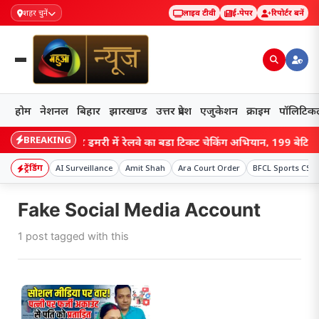
शहर चुनें
लाइव टीवी
ई-पेपर
रिपोर्टर बनें
होम
नेशनल
बिहार
झारखण्ड
उत्तर प्रदेश
एजुकेशन
क्राइम
पॉलिटिक
BREAKING
har: तारेगना-जट डुमरी में रेलवे का बड़ा टिकट चेकिंग अभियान, 199 बेटिकट यात्
ट्रेंडिंग
AI Surveillance
Amit Shah
Ara Court Order
BFCL Sports CSR
Fake Social Media Account
1 post tagged with this