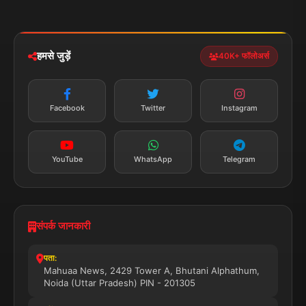
मोबाइल ऐप
iOS & Android
नेशनल
स्पोर्ट्स
डाउनलोड करें
हमसे जुड़ें
40K+ फॉलोअर्स
न्यूज़ अलर्ट
तत्काल अपडेट
Facebook
Twitter
Instagram
सब्सक्राइब करें
YouTube
WhatsApp
Telegram
संपर्क जानकारी
पता:
Mahuaa News, 2429 Tower A, Bhutani Alphathum,
Noida (Uttar Pradesh) PIN - 201305