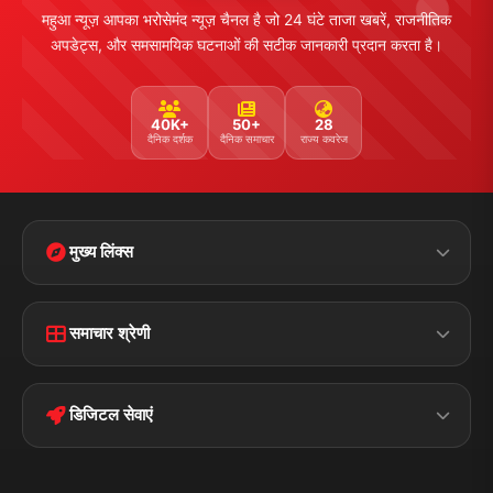
महुआ न्यूज़ आपका भरोसेमंद न्यूज़ चैनल है जो 24 घंटे ताजा खबरें, राजनीतिक
अपडेट्स, और समसामयिक घटनाओं की सटीक जानकारी प्रदान करता है।
40K+
50+
28
दैनिक दर्शक
दैनिक समाचार
राज्य कवरेज
मुख्य लिंक्स
Home
Contact Us
समाचार श्रेणी
Terms &
Disclaimer
बिहार
क्राइम
Conditions
डिजिटल सेवाएं
पॉलिटिकल
Privacy Policy
झारखण्ड
मोबाइल ऐप