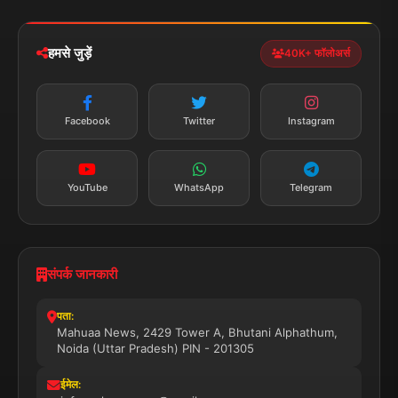
iOS & Android
नेशनल
स्पोर्ट्स
डाउनलोड करें
हमसे जुड़ें
40K+ फॉलोअर्स
न्यूज़ अलर्ट
तत्काल अपडेट
Facebook
Twitter
Instagram
सब्सक्राइब करें
YouTube
WhatsApp
Telegram
संपर्क जानकारी
पता:
Mahuaa News, 2429 Tower A, Bhutani Alphathum,
Noida (Uttar Pradesh) PIN - 201305
ईमेल: