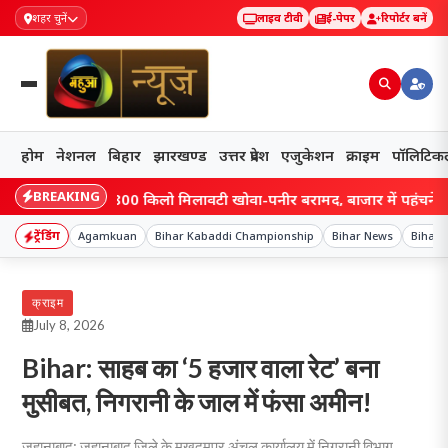
शहर चुनें
लाइव टीवी
ई-पेपर
रिपोर्टर बनें
होम
नेशनल
बिहार
झारखण्ड
उत्तर प्रदेश
एजुकेशन
क्राइम
पॉलिटिक
BREAKING
ड: रांची में 800 किलो मिलावटी खोवा-पनीर बरामद, बाजार में पहुंचने से पहले का
ट्रेंडिंग
Agamkuan
Bihar Kabaddi Championship
Bihar News
Bihar 
क्राइम
July 8, 2026
Bihar: साहब का ‘5 हजार वाला रेट’ बना
मुसीबत, निगरानी के जाल में फंसा अमीन!
जहानाबाद: जहानाबाद जिले के मखदुमपुर अंचल कार्यालय में निगरानी विभाग