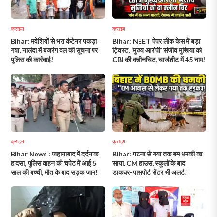
क्राइम
क्राइम
Bihar: मवेशियों से भरा कंटेनर पकड़ा
Bihar: NEET पेपर लीक केस में बड़ा
गया, नालंदा में बजरंग दल की सूचना पर
ट्विस्ट, ‘मुख्य आरोपी’ संजीव मुखिया को
पुलिस की कार्रवाई!
CBI की क्लीनचिट, चार्जशीट में 45 नाम!
क्राइम
क्राइम
Bihar News : जहानाबाद में दर्दनाक
Bihar: पटना से गया तक बम धमकी का
हादसा, पुलिस वाहन की चपेट में आई 5
साया, CM हाउस, स्कूलों के बाद
साल की बच्ची, मौत के बाद सड़क जाम!
डाकघर-पासपोर्ट सेंटर भी अलर्ट!