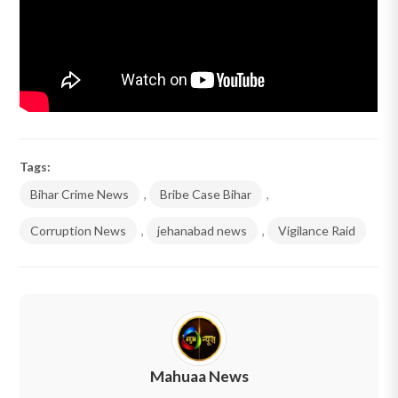
Tags:
Bihar Crime News
,
Bribe Case Bihar
,
Corruption News
,
jehanabad news
,
Vigilance Raid
Mahuaa News