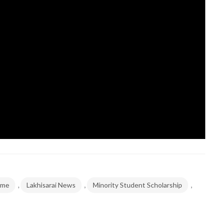
,
,
,
eme
Lakhisarai News
Minority Student Scholarship