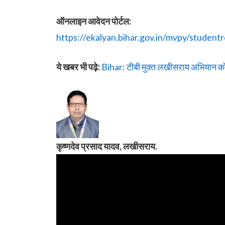
ऑनलाइन आवेदन पोर्टल:
https://ekalyan.bihar.gov.in/mvpy/studentr
ये खबर भी पढ़े:
Bihar: टीबी मुक्त लखीसराय अभियान को ल
कृष्णदेव प्रसाद यादव, लखीसराय.