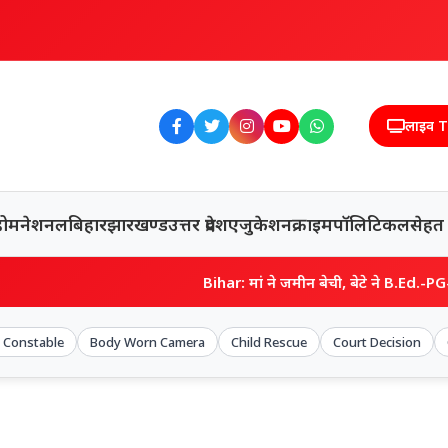
लाइव 
होम
नेशनल
बिहार
झारखण्ड
उत्तर प्रदेश
एजुकेशन
क्राइम
पॉलिटिकल
सेहत
Bihar: मां ने जमीन बेची, बेटे ने B.Ed.-PG-CTET किया… फिर भी न
e Constable
Body Worn Camera
Child Rescue
Court Decision