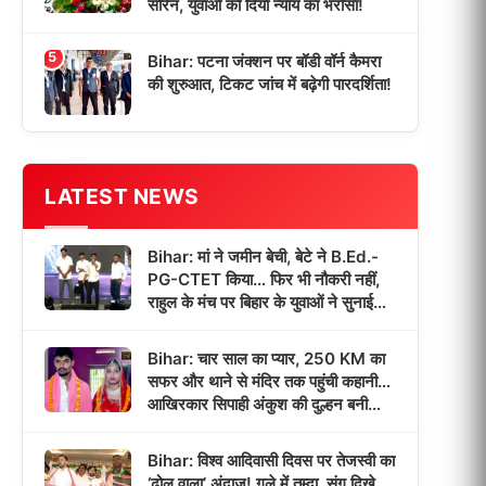
सोरेन, युवाओं को दिया न्याय का भरोसा!
5
Bihar: पटना जंक्शन पर बॉडी वॉर्न कैमरा
की शुरुआत, टिकट जांच में बढ़ेगी पारदर्शिता!
LATEST NEWS
Bihar: मां ने जमीन बेची, बेटे ने B.Ed.-
PG-CTET किया… फिर भी नौकरी नहीं,
राहुल के मंच पर बिहार के युवाओं ने सुनाई
‘भर्ती इंतजार’ की कहानी!
Bihar: चार साल का प्यार, 250 KM का
सफर और थाने से मंदिर तक पहुंची कहानी…
आखिरकार सिपाही अंकुश की दुल्हन बनी
पूजा!
Bihar: विश्व आदिवासी दिवस पर तेजस्वी का
‘ढोल वाला’ अंदाज! गले में तुम्दा, संग दिखे