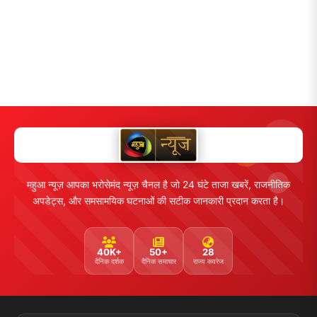
महुआ न्यूज़ आपका भरोसेमंद न्यूज़ चैनल है जो 24 घंटे ताजा खबरें, राजनीतिक
अपडेट्स, और समसामयिक घटनाओं की सटीक जानकारी प्रदान करता है।
40K+
50+
28
दैनिक दर्शक
दैनिक समाचार
राज्य कवरेज