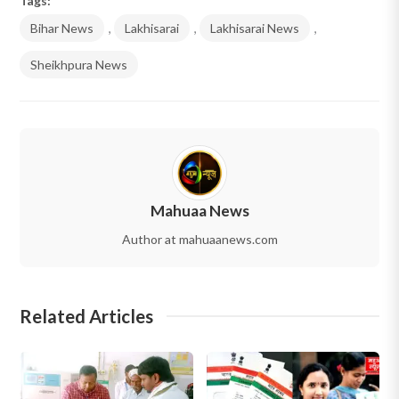
Tags:
Bihar News
,
Lakhisarai
,
Lakhisarai News
,
Sheikhpura News
Mahuaa News
Author at mahuaanews.com
Related Articles