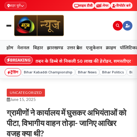
शहर चुनें
लाइव टीवी
ई-पेपर
रिपोर्टर बनें
होम
नेशनल
बिहार
झारखण्ड
उत्तर प्रदेश
एजुकेशन
क्राइम
पॉलिटिक
BREAKING
बिहार में साबुन के डिब्बे से निकली 50 लाख की हेरोइन, समस्तीपुर स्टेशन पर 
ट्रेंडिंग
Bihar Kabaddi Championship
Bihar News
Bihar Politics
Biha
UNCATEGORIZED
June 15, 2025
ग्रामीणों ने कार्यालय में घुसकर अभियंताओं को
पीटा, विभागीय वाहन तोड़ा- जानिए आखिर
वजह क्या थी?