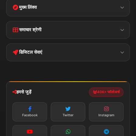
मुख्य लिंक्स
Home
Contact Us
समाचार श्रेणी
Terms &
Disclaimer
बिहार
क्राइम
Conditions
डिजिटल सेवाएं
पॉलिटिकल
Privacy Policy
झारखण्ड
मोबाइल ऐप
iOS & Android
नेशनल
स्पोर्ट्स
डाउनलोड करें
हमसे जुड़ें
40K+ फॉलोअर्स
न्यूज़ अलर्ट
तत्काल अपडेट
Facebook
Twitter
Instagram
सब्सक्राइब करें