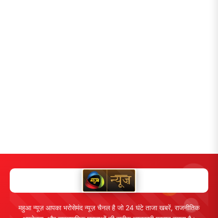
महुआ न्यूज़ आपका भरोसेमंद न्यूज़ चैनल है जो 24 घंटे ताजा खबरें, राजनीतिक