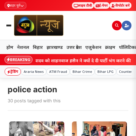
शहर चुनें
लाइव टीवी
ई-पेपर
रिपोर्टर बनें
होम
नेशनल
बिहार
झारखण्ड
उत्तर प्रदेश
एजुकेशन
क्राइम
पॉलिटिक
BREAKING
Bihar: लालू यादव को शाहनवाज हुसैन ने क्यों दे दी पार्टी भंग करने की सलाह?
ट्रेंडिंग
Araria News
ATM Fraud
Bihar Crime
Bihar LPG
Counterfei
police action
30 posts tagged with this