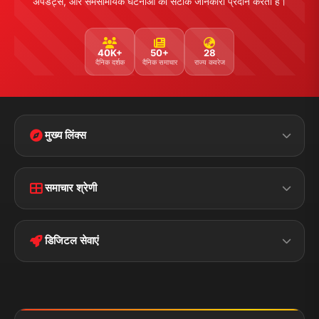
अपडेट्स, और समसामयिक घटनाओं की सटीक जानकारी प्रदान करता है।
40K+
50+
28
दैनिक दर्शक
दैनिक समाचार
राज्य कवरेज
मुख्य लिंक्स
Home
Contact Us
समाचार श्रेणी
Terms &
Disclaimer
बिहार
क्राइम
Conditions
डिजिटल सेवाएं
पॉलिटिकल
Privacy Policy
झारखण्ड
मोबाइल ऐप
iOS & Android
नेशनल
स्पोर्ट्स