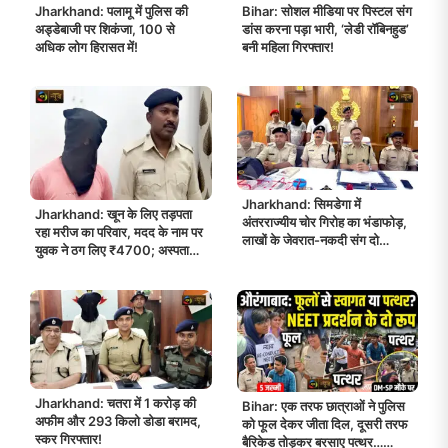
Jharkhand: पलामू में पुलिस की
Bihar: सोशल मीडिया पर पिस्टल संग
अड्डेबाजी पर शिकंजा, 100 से
डांस करना पड़ा भारी, ‘लेडी रॉबिनहुड’
अधिक लोग हिरासत में!
बनी महिला गिरफ्तार!
Jharkhand: सिमडेगा में
Jharkhand: खून के लिए तड़पता
अंतरराज्यीय चोर गिरोह का भंडाफोड़,
रहा मरीज का परिवार, मदद के नाम पर
लाखों के जेवरात-नकदी संग दो
युवक ने ठग लिए ₹4700; अस्पताल
गिरफ्तार!
से ही पकड़ा गया आरोपी!
Jharkhand: चतरा में 1 करोड़ की
Bihar: एक तरफ छात्राओं ने पुलिस
अफीम और 293 किलो डोडा बरामद,
को फूल देकर जीता दिल, दूसरी तरफ
स्कर गिरफ्तार!
बैरिकेड तोड़कर बरसाए पत्थर…