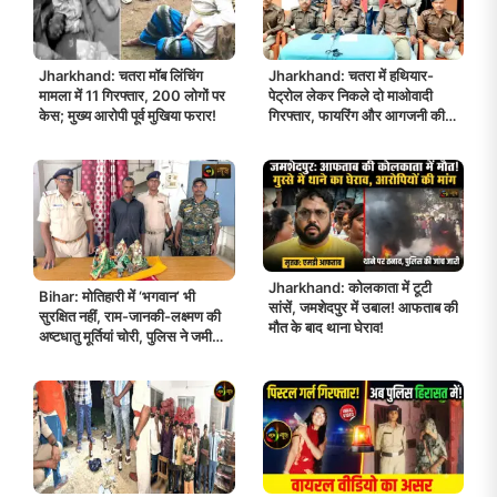
Jharkhand: चतरा मॉब लिंचिंग
Jharkhand: चतरा में हथियार-
मामला में 11 गिरफ्तार, 200 लोगों पर
पेट्रोल लेकर निकले दो माओवादी
केस; मुख्य आरोपी पूर्व मुखिया फरार!
गिरफ्तार, फायरिंग और आगजनी की
थी तैयारी!
Jharkhand: कोलकाता में टूटी
Bihar: मोतिहारी में ‘भगवान’ भी
सांसें, जमशेदपुर में उबाल! आफताब की
सुरक्षित नहीं, राम-जानकी-लक्ष्मण की
मौत के बाद थाना घेराव!
अष्टधातु मूर्तियां चोरी, पुलिस ने जमीन
खोदकर निकालीं!