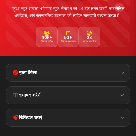
महुआ न्यूज़ आपका भरोसेमंद न्यूज़ चैनल है जो 24 घंटे ताजा खबरें, राजनीतिक
अपडेट्स, और समसामयिक घटनाओं की सटीक जानकारी प्रदान करता है।
40K+
50+
28
दैनिक दर्शक
दैनिक समाचार
राज्य कवरेज
मुख्य लिंक्स
Home
Contact Us
समाचार श्रेणी
Terms &
Disclaimer
बिहार
क्राइम
Conditions
डिजिटल सेवाएं
पॉलिटिकल
Privacy Policy
झारखण्ड
मोबाइल ऐप