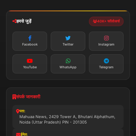
iOS & Android
नेशनल
स्पोर्ट्स
डाउनलोड करें
हमसे जुड़ें
40K+ फॉलोअर्स
न्यूज़ अलर्ट
तत्काल अपडेट
Facebook
Twitter
Instagram
सब्सक्राइब करें
YouTube
WhatsApp
Telegram
संपर्क जानकारी
पता:
Mahuaa News, 2429 Tower A, Bhutani Alphathum,
Noida (Uttar Pradesh) PIN - 201305
ईमेल: