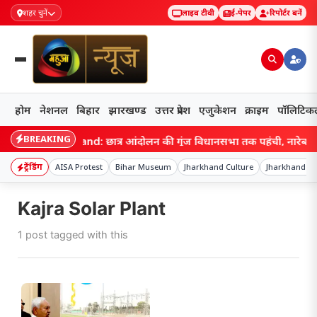
शहर चुनें
लाइव टीवी
ई-पेपर
रिपोर्टर बनें
होम
नेशनल
बिहार
झारखण्ड
उत्तर प्रदेश
एजुकेशन
क्राइम
पॉलिटिक
BREAKING
Jharkhand: छात्र आंदोलन की गूंज विधानसभा तक पहुंची, नारेबाजी क
ट्रेंडिंग
AISA Protest
Bihar Museum
Jharkhand Culture
Jharkhand N
Kajra Solar Plant
1 post tagged with this