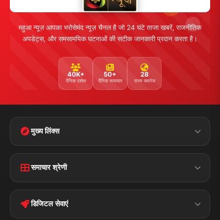
महुआ न्यूज़ आपका भरोसेमंद न्यूज़ चैनल है जो 24 घंटे ताजा खबरें, राजनीतिक
अपडेट्स, और समसामयिक घटनाओं की सटीक जानकारी प्रदान करता है।
40K+
50+
28
दैनिक दर्शक
दैनिक समाचार
राज्य कवरेज
मुख्य लिंक्स
Home
Contact Us
समाचार श्रेणी
Terms &
Disclaimer
बिहार
क्राइम
Conditions
डिजिटल सेवाएं
पॉलिटिकल
Privacy Policy
झारखण्ड