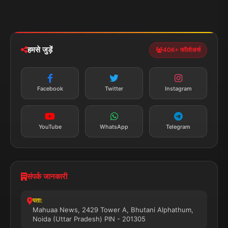
मोबाइल ऐप
iOS & Android
नेशनल
स्पोर्ट्स
डाउनलोड करें
हमसे जुड़ें
40K+ फॉलोअर्स
न्यूज़ अलर्ट
तत्काल अपडेट
Facebook
Twitter
Instagram
सब्सक्राइब करें
YouTube
WhatsApp
Telegram
संपर्क जानकारी
पता:
Mahuaa News, 2429 Tower A, Bhutani Alphathum,
Noida (Uttar Pradesh) PIN - 201305