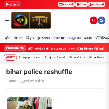
शहर चुनें
लाइव टीवी
ई-पेपर
रिपोर्टर बनें
होम
नेशनल
बिहार
झारखण्ड
उत्तर प्रदेश
एजुकेशन
क्राइम
पॉलिटिक
BREAKING
 बिहार के चार डिग्री कॉलेजों की संबद्धता रद्द, उच्च शिक्षा विभाग की कार्रवाई स
ट्रेंडिंग
Bhagalpur News
Bhojpuri Bawal
Bihar Crime
Bihar News
bihar police reshuffle
1 post tagged with this