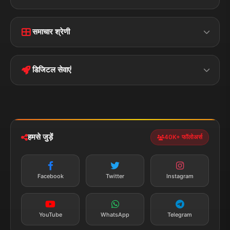
Home
Contact Us
समाचार श्रेणी
Terms &
Disclaimer
बिहार
क्राइम
Conditions
डिजिटल सेवाएं
पॉलिटिकल
Privacy Policy
झारखण्ड
मोबाइल ऐप
iOS & Android
नेशनल
स्पोर्ट्स
डाउनलोड करें
हमसे जुड़ें
40K+ फॉलोअर्स
न्यूज़ अलर्ट
तत्काल अपडेट
Facebook
Twitter
Instagram
सब्सक्राइब करें
YouTube
WhatsApp
Telegram