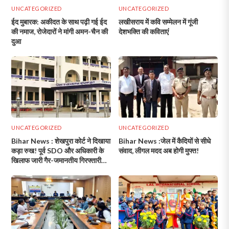
UNCATEGORIZED
UNCATEGORIZED
ईद मुबारक: अकीदत के साथ पढ़ी गई ईद
लखीसराय में कवि सम्मेलन में गूंजी
की नमाज, रोजेदारों ने मांगी अमन-चैन की
देशभक्ति की कविताएं
दुआ
UNCATEGORIZED
UNCATEGORIZED
Bihar News : शेखपुरा कोर्ट ने दिखाया
Bihar News :जेल में कैदियों से सीधे
कड़ा रुख! पूर्व SDO और अधिकारी के
संवाद, लीगल मदद अब होगी मुफ्त!
खिलाफ जारी गैर-जमानतीय गिरफ्तारी
वारंट!