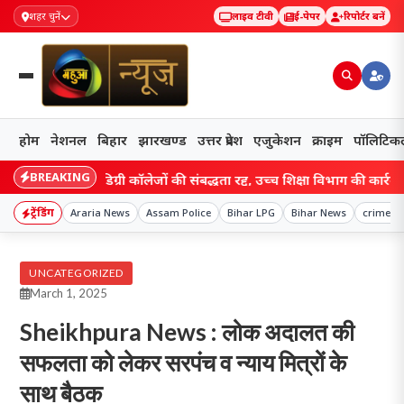
शहर चुनें
लाइव टीवी
ई-पेपर
रिपोर्टर बनें
होम
नेशनल
बिहार
झारखण्ड
उत्तर प्रदेश
एजुकेशन
क्राइम
पॉलिटिक
BREAKING
र के चार डिग्री कॉलेजों की संबद्धता रद्द, उच्च शिक्षा विभाग की कार्रवाई से मचा
ट्रेंडिंग
Araria News
Assam Police
Bihar LPG
Bihar News
crime n
UNCATEGORIZED
March 1, 2025
Sheikhpura News : लोक अदालत की
सफलता को लेकर सरपंच व न्याय मित्रों के
साथ बैठक