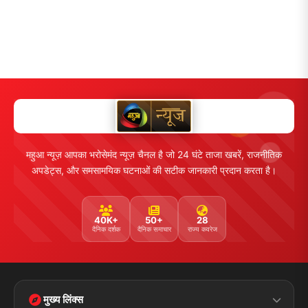
महुआ न्यूज़ आपका भरोसेमंद न्यूज़ चैनल है जो 24 घंटे ताजा खबरें, राजनीतिक
अपडेट्स, और समसामयिक घटनाओं की सटीक जानकारी प्रदान करता है।
40K+
50+
28
दैनिक दर्शक
दैनिक समाचार
राज्य कवरेज
मुख्य लिंक्स