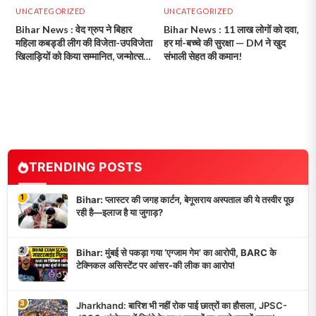
UNCATEGORIZED
UNCATEGORIZED
Bihar News : वेद ग्रुप ने बिहार
Bihar News : 11 लाख लोगों को दवा,
महिला कबड्डी लीग की विजेता-उपविजेता
हर मां-बच्चे की सुरक्षा — DM ने खुद
खिलाड़ियों को किया सम्मानित, जन्मोत्सव
संभाली सेहत की कमान!
पर भव्य समारोह!
TRENDING POSTS
1
Bihar: प्लास्टर की जगह कार्टन, बेगूसराय अस्पताल की ये तस्वीर पूछ
रही है—इलाज है या जुगाड़?
2
Bihar: मुंबई से पकड़ा गया ‘एग्जाम गेम’ का आरोपी, BARC के
टेक्निकल असिस्टेंट पर आंसर-की लीक का आरोप!
3
Jharkhand: बारिश भी नहीं रोक पाई छात्रों का हौसला, JPSC-