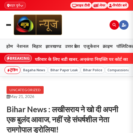
शहर चुनें
लाइव टीवी
ई-पेपर
रिपोर्टर बनें
होम
नेशनल
बिहार
झारखण्ड
उत्तर प्रदेश
एजुकेशन
क्राइम
पॉलिटिक
BREAKING
ी वालों के परिवार के लिए बड़ी खबर, अनुकंपा नियुक्ति पर कोर्ट का नया आदेश
ट्रेंडिंग
Bagaha News
Bihar Paper Leak
Bihar Police
Compassionate
UNCATEGORIZED
May 21, 2026
Bihar News : लखीसराय ने खो दी अपनी
एक बुलंद आवाज, नहीं रहे संघर्षशील नेता
रामगोपाल ड्रोलिया!