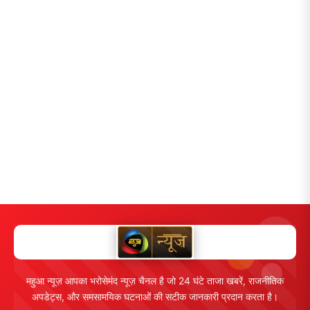
महुआ न्यूज़ आपका भरोसेमंद न्यूज़ चैनल है जो 24 घंटे ताजा खबरें, राजनीतिक
अपडेट्स, और समसामयिक घटनाओं की सटीक जानकारी प्रदान करता है।