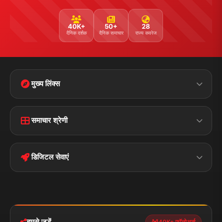
40K+
50+
28
दैनिक दर्शक
दैनिक समाचार
राज्य कवरेज
मुख्य लिंक्स
Home
Contact Us
समाचार श्रेणी
Terms &
Disclaimer
बिहार
क्राइम
Conditions
डिजिटल सेवाएं
पॉलिटिकल
Privacy Policy
झारखण्ड
मोबाइल ऐप
iOS & Android
नेशनल
स्पोर्ट्स
डाउनलोड करें
हमसे जुड़ें
40K+ फॉलोअर्स