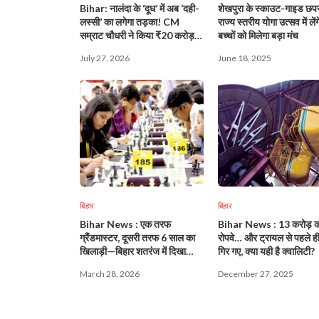
Bihar: नालंदा के ‘दूध’ में अब ‘दही-
शेखपुरा के स्काउट-गाइड छपरा
लस्सी’ का लगेगा तड़का! CM
राज्य स्तरीय योगा उत्सव में लेंग
सम्राट चौधरी ने किया ₹20 करोड़
बच्चों को मिलेगा बड़ा मंच
के महा-प्लांट का शिलान्यास!
July 27, 2026
June 18, 2025
बिहार
बिहार
Bihar News : एक तरफ
Bihar News : 13 करोड़ क
ग्रैंडमास्टर, दूसरी तरफ 6 साल का
रोपवे… और ट्रायल से पहले ह
खिलाड़ी—बिहार शतरंज में दिखा
गिर गए, क्या यही है क्वालिटी?
गजब मुकाबला!
March 28, 2026
December 27, 2025