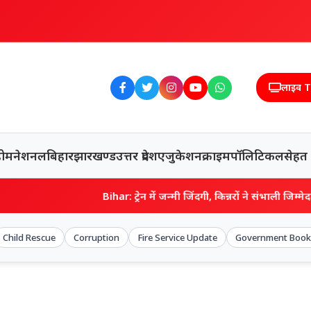
लाइव 
होम
नेशनल
बिहार
झारखण्ड
उत्तर प्रदेश
एजुकेशन
क्राइम
पॉलिटिकल
सेहत
Bihar: ट्रेन में जन्मी जिंदगी, किन्नरों ने संभाली जिम्मेदारी… बिहारशरीफ 
Child Rescue
Corruption
Fire Service Update
Government Book