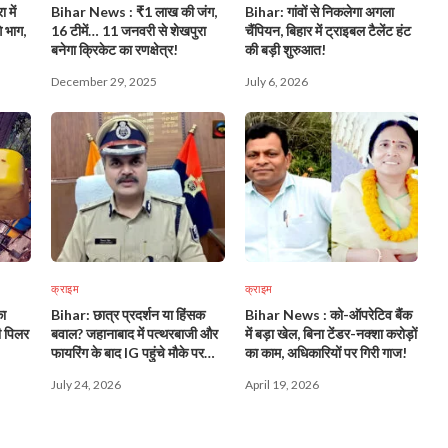
 में
Bihar News : ₹1 लाख की जंग,
Bihar: गांवों से निकलेगा अगला
े भाग,
16 टीमें… 11 जनवरी से शेखपुरा
चैंपियन, बिहार में ट्राइबल टैलेंट हंट
बनेगा क्रिकेट का रणक्षेत्र!
की बड़ी शुरुआत!
December 29, 2025
July 6, 2026
क्राइम
क्राइम
ा
Bihar: छात्र प्रदर्शन या हिंसक
Bihar News : को-ऑपरेटिव बैंक
ी पिलर
बवाल? जहानाबाद में पत्थरबाजी और
में बड़ा खेल, बिना टेंडर-नक्शा करोड़ों
फायरिंग के बाद IG पहुंचे मौके पर…
का काम, अधिकारियों पर गिरी गाज!
जानिए पुलिस की कार्रवाई और आगे
July 24, 2026
April 19, 2026
की तैयारी!