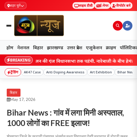
शहर चुनें
लाइव टीवी
ई-पेपर
रिपोर्टर बनें
होम
नेशनल
बिहार
झारखण्ड
उत्तर प्रदेश
एजुकेशन
क्राइम
पॉलिटिक
BREAKING
त्र आंदोलन की गूंज विधानसभा तक पहुंची, नारेबाजी के बीच हेमंत सरकार ने 
ट्रेंडिंग
AK47 Case
Anti Doping Awareness
Art Exhibition
Bihar News
बिहार
May 17, 2026
Bihar News : गांव में लगा मिनी अस्पताल,
1000 लोगों का FREE इलाज!
शेखपुरा जिले के कटारी पंचायत अंतर्गत मध्य विद्यालय ऐझी मुरारपुर में रोटरी क्लब