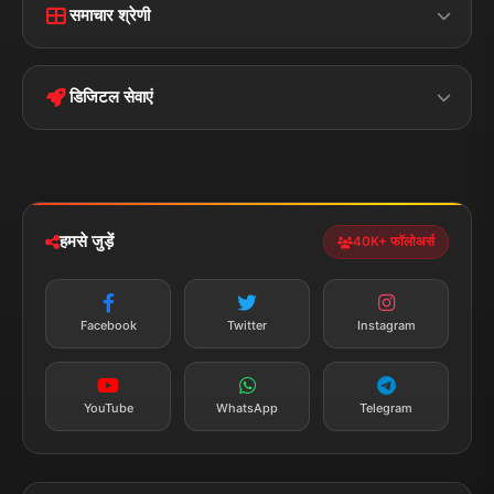
समाचार श्रेणी
Terms &
Disclaimer
बिहार
क्राइम
Conditions
डिजिटल सेवाएं
पॉलिटिकल
Privacy Policy
झारखण्ड
मोबाइल ऐप
iOS & Android
नेशनल
स्पोर्ट्स
डाउनलोड करें
हमसे जुड़ें
40K+ फॉलोअर्स
न्यूज़ अलर्ट
तत्काल अपडेट
Facebook
Twitter
Instagram
सब्सक्राइब करें
YouTube
WhatsApp
Telegram