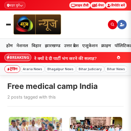
शहर चुनें
लाइव टीवी
ई-पेपर
रिपोर्टर बनें
होम
नेशनल
बिहार
झारखण्ड
उत्तर प्रदेश
एजुकेशन
क्राइम
पॉलिटिक
BREAKING
ाहनवाज हुसैन ने क्यों दे दी पार्टी भंग करने की सलाह?
Bih
ट्रेंडिंग
Araria News
Bhagalpur News
Bihar Judiciary
Bihar News
Free medical camp India
2 posts tagged with this