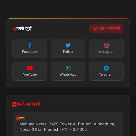
मोबाइल ऐप
iOS & Android
नेशनल
स्पोर्ट्स
डाउनलोड करें
हमसे जुड़ें
40K+ फॉलोअर्स
न्यूज़ अलर्ट
तत्काल अपडेट
Facebook
Twitter
Instagram
सब्सक्राइब करें
YouTube
WhatsApp
Telegram
संपर्क जानकारी
पता:
Mahuaa News, 2429 Tower A, Bhutani Alphathum,
Noida (Uttar Pradesh) PIN - 201305