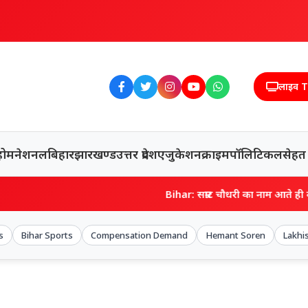
लाइव 
होम
नेशनल
बिहार
झारखण्ड
उत्तर प्रदेश
एजुकेशन
क्राइम
पॉलिटिकल
सेहत
Bihar: सम्राट चौधरी का नाम आते ही बोले- मत पूछिए… मरव
s
Bihar Sports
Compensation Demand
Hemant Soren
Lakhi