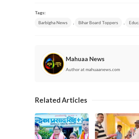
Tags:
,
,
Barbigha News
Bihar Board Toppers
Educ
Mahuaa News
Author at mahuaanews.com
Related Articles