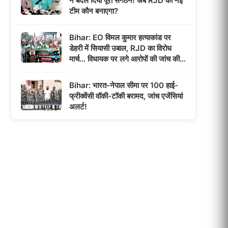
ने बदल दिया पूरा संगठन! अब RJD की नई
टीम कौन बनाएगा?
Bihar: EO विमल कुमार हत्याकांड पर
डेहरी में सियासी उबाल, RJD का विरोध
मार्च… विधायक पर लगे आरोपों की जांच की
उठी मांग!
Bihar: भारत-नेपाल सीमा पर 100 हाई-
फ्रीक्वेंसी वॉकी-टॉकी बरामद, जांच एजेंसियां
अलर्ट!