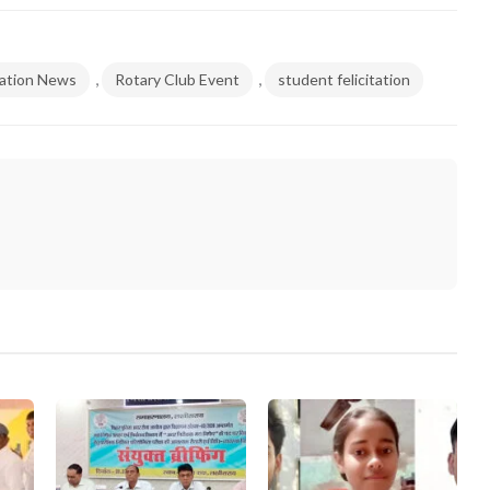
,
,
ation News
Rotary Club Event
student felicitation