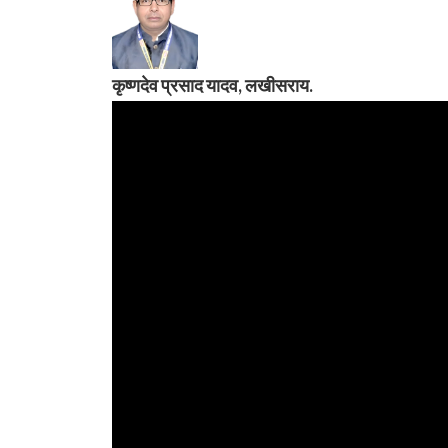
कृष्णदेव प्रसाद यादव, लखीसराय.