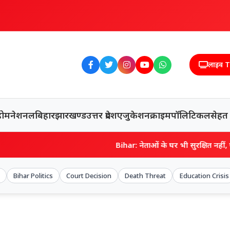
लाइव 
होम
नेशनल
बिहार
झारखण्ड
उत्तर प्रदेश
एजुकेशन
क्राइम
पॉलिटिकल
सेहत
Bihar: नेताओं के घर भी सुरक्षित नहीं, पूर्व सांसद-पूर्व मंत्री क
Bihar Politics
Court Decision
Death Threat
Education Crisis