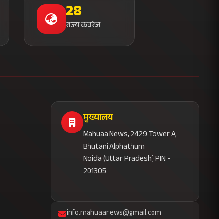
28
राज्य कवरेज
मुख्यालय
Mahuaa News, 2429 Tower A,
Bhutani Alphathum
Noida (Uttar Pradesh) PIN -
201305
info.mahuaanews@gmail.com