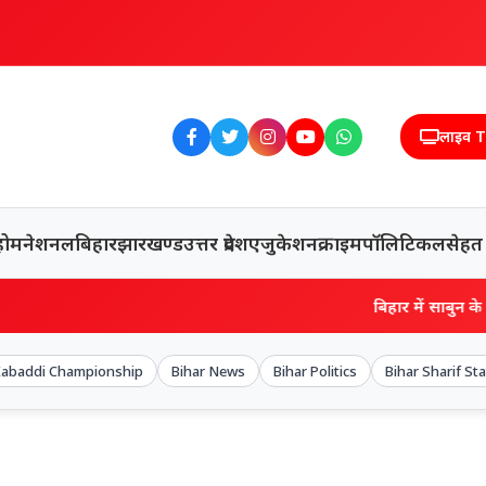
लाइव 
होम
नेशनल
बिहार
झारखण्ड
उत्तर प्रदेश
एजुकेशन
क्राइम
पॉलिटिकल
सेहत
बिहार में साबुन के डिब्बे से न
Kabaddi Championship
Bihar News
Bihar Politics
Bihar Sharif St