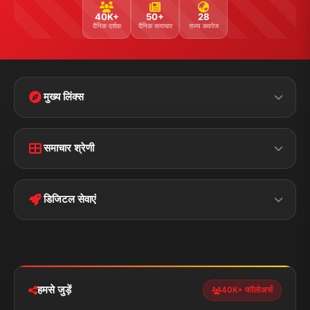
40K+
50+
28
दैनिक दर्शक
दैनिक समाचार
राज्य कवरेज
मुख्य लिंक्स
Home
Contact Us
समाचार श्रेणी
Terms &
Disclaimer
बिहार
क्राइम
Conditions
डिजिटल सेवाएं
पॉलिटिकल
Privacy Policy
झारखण्ड
मोबाइल ऐप
iOS & Android
नेशनल
स्पोर्ट्स
डाउनलोड करें
हमसे जुड़ें
40K+ फॉलोअर्स