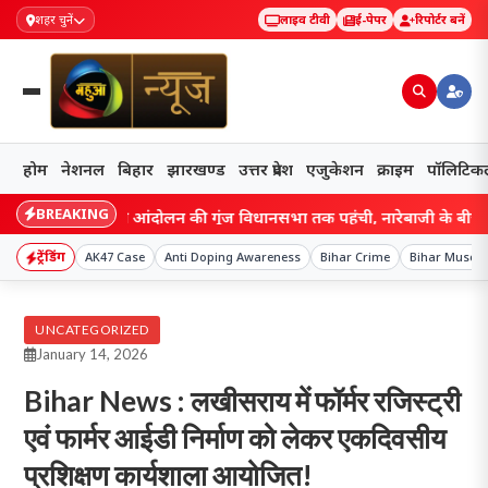
शहर चुनें
लाइव टीवी
ई-पेपर
रिपोर्टर बनें
होम
नेशनल
बिहार
झारखण्ड
उत्तर प्रदेश
एजुकेशन
क्राइम
पॉलिटिक
BREAKING
nd: छात्र आंदोलन की गूंज विधानसभा तक पहुंची, नारेबाजी के बीच हेमंत सरक
ट्रेंडिंग
AK47 Case
Anti Doping Awareness
Bihar Crime
Bihar Muse
UNCATEGORIZED
January 14, 2026
Bihar News : लखीसराय में फॉर्मर रजिस्ट्री
एवं फार्मर आईडी निर्माण को लेकर एकदिवसीय
प्रशिक्षण कार्यशाला आयोजित!