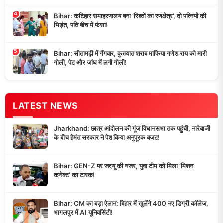
4
Bihar: कटिहार समाहरणालय बना ‘रिश्तों का रणक्षेत्र’, दो पत्नियों की
भिड़ंत, पति बीच में फंसा!
5
Bihar: सीतामढ़ी में गैंगवार, कुख्यात शराब माफिया गणेश राय को मारी
गोली, पेट और जांघ में लगी गोली!
LATEST NEWS
Jharkhand: छात्र आंदोलन की गूंज विधानसभा तक पहुंची, नारेबाजी
के बीच हेमंत सरकार ने पेश किया अनुपूरक बजट!
Bihar: GEN-Z पर जदयू की नजर, युवा टीम को मिला ‘मिशन
कनेक्ट’ का टास्क!
Bihar: CM का बड़ा ऐलान: बिहार में खुलेंगे 400 नए डिग्री कॉलेज,
भागलपुर में AI यूनिवर्सिटी!