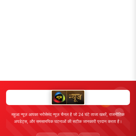
महुआ न्यूज़ आपका भरोसेमंद न्यूज़ चैनल है जो 24 घंटे ताजा खबरें, राजनीतिक
अपडेट्स, और समसामयिक घटनाओं की सटीक जानकारी प्रदान करता है।