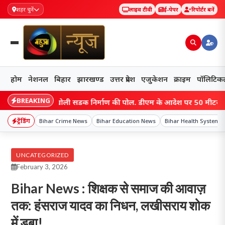
शहर चुनें
लाइव टीवी
ई-पेपर
रिपोर्टर बनें
होम
नेशनल
बिहार
झारखण्ड
उत्तर प्रदेश
एजुकेशन
क्राइम
पॉलिटिक
BREAKING
ीडियो ने खोली सड़क निर्माण की पोल, डीएम के आदेश पर 50 मीटर सड़क जेसीब
ट्रेंडिंग
Bihar Crime News
Bihar Education News
Bihar Health System
UNCATEGORIZED
February 3, 2026
Bihar News : शिक्षक से समाज की आवाज़
तक: हंसराज यादव का निधन, लखीसराय शोक
में डूबा!